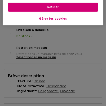
Refuser
AJOUTER AU PANIER
Gérer les cookies
Livraison à domicile
-
En stock
Retrait en magasin
Retrait dans un magasin près de chez vous.
Selectionner un magasin
Brève description
Brume
Texture
Hespéridée
Note olfactive
Bergamote
Lavande
Ingrédient