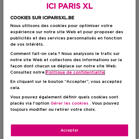
ICI PARIS XL
COOKIES SUR ICIPARISXL.BE
Nous utilisons des cookies pour optimiser votre
expérience sur notre site Web et pour proposer des
publicités et des services personnalisés en fonction
de vos intérêts.
Comment fait-on cela ? Nous analysons le trafic sur
notre site Web et collectons des informations sur la
façon dont chacun se déplace sur notre site Web.
Choisissez votre format
Consultez notre
Politique de confidentialite
150 ML
En stock
En cliquant sur le bouton “Accepter”, vous acceptez
cela.
150 ML
Vous pouvez également définir quels cookies sont
Prix promotionnel
6,29 €
placés via l'option
Gérer les cookies
. Vous pouvez
7,40 €
toujours modifier ou retirer votre choix.
Prix promotionnel
6,29 €
Accepter
Prix de vente conseillé
7,40 €
-15%