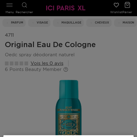
Menu
Rechercher
Wishlist
Panier
PARFUM
VISAGE
MAQUILLAGE
CHEVEUX
MAISON
4711
Original Eau De Cologne
oedc spray déodorant naturel
Vois les 0 avis
6 Points Beauty Member