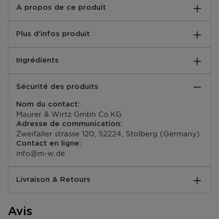
A propos de ce produit
Le Spray Déodorant Naturel de 4711 Original Eau de
Plus d'infos produit
Cologne offre une fraîcheur durable.
Notes de base:
Ingrédients
Néroli,Petit grain
Notes de coeur:
BUTANE,ALCOHOL,PROPANE,FRAGRANCE
Lavande,Romarin
Sécurité des produits
(PARFUM),DIPROPYLENE
Notes de tête:
GLYCOL,LIMONENE,LINALOOL,PHENOXYETHANOL,E
Citron,Bergamote,Orange
Nom du contact:
THYLHEXYLGLYCERIN,WATER
Instructions:
Maurer & Wirtz Gmbh Co.KG
(AQUA),GERANIOL,CITRAL,HYDROXYCITRONELLAL,
Vaporiser le déodorant à une distance d'env. 20 cm
Adresse de communication:
TOCOPHERYL ACETATE,CITRONELLOL
sur les aisselles. Éviter tout contact avec les yeux.
Zweifaller strasse 120, 52224, Stolberg (Germany)
Sans gaz propulseur.
Contact en ligne:
EAN code:
info@m-w.de
4011700746705
Livraison & Retours
Comment se passe la livraison ?
Avis
Vous pouvez vous faire livrer votre commande à votre