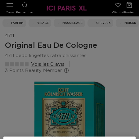
Menu
Rechercher
Wishlist
Panier
PARFUM
VISAGE
MAQUILLAGE
CHEVEUX
MAISON
4711
Original Eau De Cologne
4711 oedc lingettes rafraîchissantes
Vois les 0 avis
3 Points Beauty Member