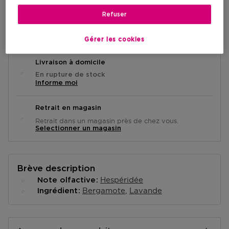
Refuser
VOIR LA DISPONIBILITÉ EN MAGASIN
Gérer les cookies
Livraison à domicile
En rupture de stock
Informe moi
Retrait en magasin
Retrait dans un magasin près de chez vous.
Selectionner un magasin
Brève description
Hespéridée
Note olfactive
Bergamote
Lavande
Ingrédient