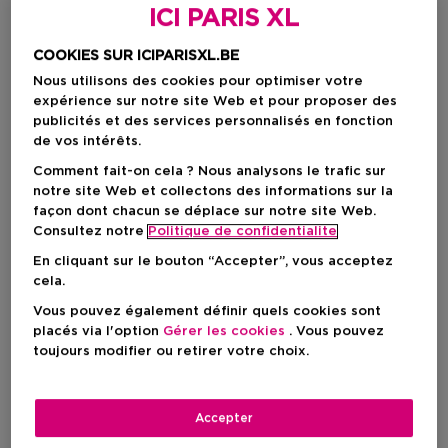
ICI PARIS XL
COOKIES SUR ICIPARISXL.BE
Nous utilisons des cookies pour optimiser votre
expérience sur notre site Web et pour proposer des
publicités et des services personnalisés en fonction
de vos intérêts.
Comment fait-on cela ? Nous analysons le trafic sur
notre site Web et collectons des informations sur la
façon dont chacun se déplace sur notre site Web.
Choisissez votre format
Consultez notre
Politique de confidentialite
En cliquant sur le bouton “Accepter”, vous acceptez
10 ST
En rupture de stock
cela.
10 ST
Vous pouvez également définir quels cookies sont
Prix promotionnel
3,53 €
placés via l'option
Gérer les cookies
. Vous pouvez
toujours modifier ou retirer votre choix.
4,15 €
Prix promotionnel
3,53 €
Accepter
Prix de vente conseillé
4,15 €