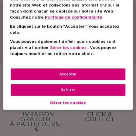
notre site Web et collectons des informations sur la
façon dont chacun se déplace sur notre site Web.
Consultez notre
Politique de confidentialite
En cliquant sur le bouton “Accepter”, vous acceptez
cela.
Vous pouvez également définir quels cookies sont
Avec une gamme étendue de parfums, de produits de soin et cosmétiques,
ICI PARIS XL est le spécialiste beauté par excellence en Belgique.
placés via l'option
Gérer les cookies
. Vous pouvez
Découvrez nos actions, promotions, conseils beauté et trouvez la parfumerie
toujours modifier ou retirer votre choix.
ICI PARIS XL la plus proche de chez vous. Commandez également nos
produits en toute simplicité en ligne !
Accepter
ÉCHANTILLONS
EMBALLAGE
GRATUITS
CADEAU
GRATUIT
Refuser
Gérer les cookies
LIVRAISON
CLICK &
GRATUITE
COLLECT
Á PARTIR DE 25,-
€