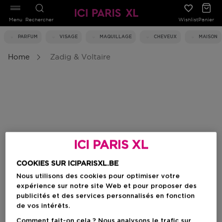
Menu
Rechercher
Wishlist
Panier
PARFUM
VISAGE
MAQUILLAGE
CHEVEUX
MAISON
Home
Zadig & Voltaire
ICI PARIS XL
COOKIES SUR ICIPARISXL.BE
Nous utilisons des cookies pour optimiser votre
expérience sur notre site Web et pour proposer des
publicités et des services personnalisés en fonction
de vos intérêts.
Comment fait-on cela ? Nous analysons le trafic sur