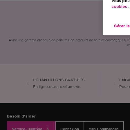
Vous pouv
cookies
.
Gérer l
Avec une gamme étendue de parfums, de produits de soin et cosmétiques, ICI P
pr
ÉCHANTILLONS GRATUITS
EMBA
En ligne et en parfumerie
Pour 
Besoin d'aide?
Service Clientèle
Connexion
Mes Commandes