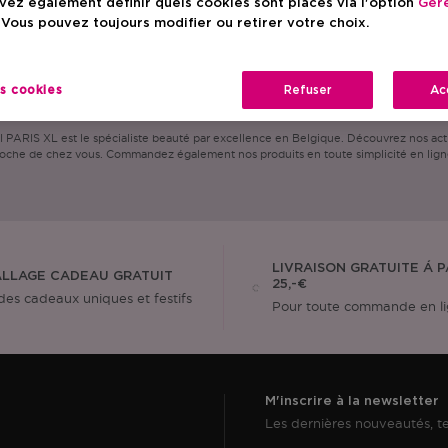
ez également définir quels cookies sont placés via l'option
Gére
 Vous pouvez toujours modifier ou retirer votre choix.
es cookies
Refuser
Ac
ARIS XL est le spécialiste beauté par excellence en Belgique. Découvrez nos actio
oche de chez vous. Commandez également nos produits en toute simplicité en lign
LIVRAISON GRATUITE Á P
LLAGE CADEAU GRATUIT
25,-€
des cadeaux uniques et festifs
Pour toute commande en l
M'inscrire à la newsletter
Les dernières nouveautés, te