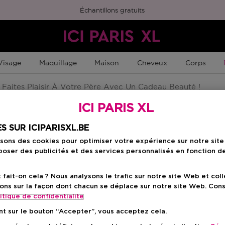
Échantillons gratuits
Visage
Maquillage
Maison
Cheveux
Corps
Faites Plaisir À Votre Père Avec Un Cadeau Beauté !
ICI PARIS XL
S SUR ICIPARISXL.BE
isons des cookies pour optimiser votre expérience sur notre sit
oser des publicités et des services personnalisés en fonction d
ait-on cela ? Nous analysons le trafic sur notre site Web et col
ons sur la façon dont chacun se déplace sur notre site Web. Con
itique de confidentialite
nt sur le bouton “Accepter”, vous acceptez cela.