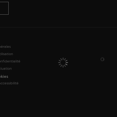
nérales
ilisation
nfidentialité
aluation
okies
ccessibilité