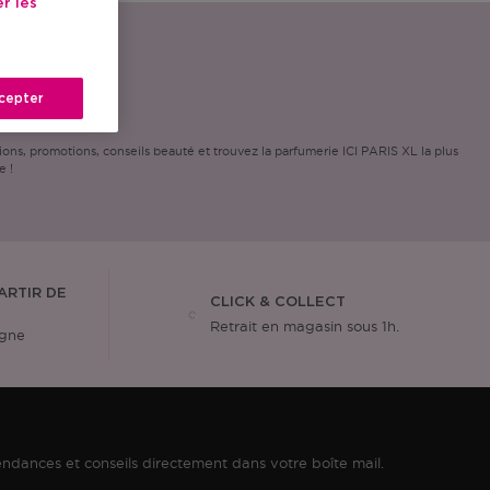
r les
cepter
ns, promotions, conseils beauté et trouvez la parfumerie ICI PARIS XL la plus
e !
ARTIR DE
CLICK & COLLECT
Retrait en magasin sous 1h.
igne
ndances et conseils directement dans votre boîte mail.