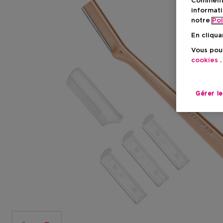
Comment f
informati
notre
Pol
En cliqua
Vous pouv
cookies
.
Gérer l