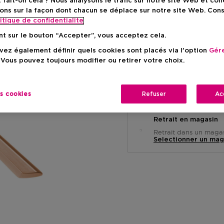
ait-on cela ? Nous analysons le trafic sur notre site Web et col
Prix de vente conse
-15%
ons sur la façon dont chacun se déplace sur notre site Web. Con
itique de confidentialite
nt sur le bouton “Accepter”, vous acceptez cela.
ez également définir quels cookies sont placés via l'option
Gére
 Vous pouvez toujours modifier ou retirer votre choix.
Livraison à domicile
es cookies
Refuser
Ac
-
En stock
Retrait en magasin
Retrait dans un magas
Selectionner un mag