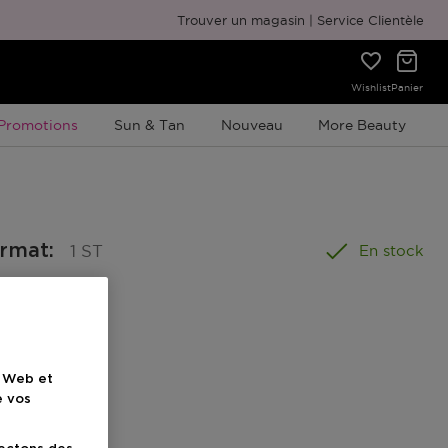
Emballage cadeau gratuit
Trouver un magasin
Service Clientèle
Wishlist
Panier
Promotion À Durée Limitée
Promotions
Sun & Tan
Nouveau
More Beauty
ormat
:
1 ST
En stock
nel
e Web et
e vos
ionnel