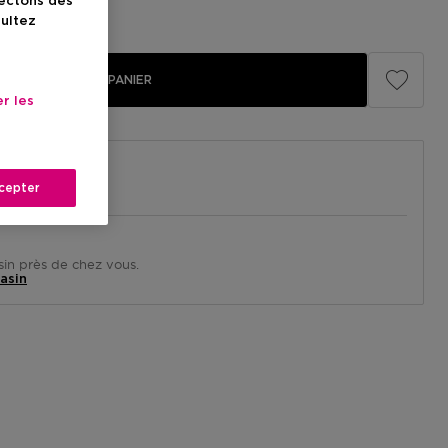
lectons des
illé
28,25 €
sultez
AJOUTER AU PANIER
r les
cepter
in près de chez vous.
asin