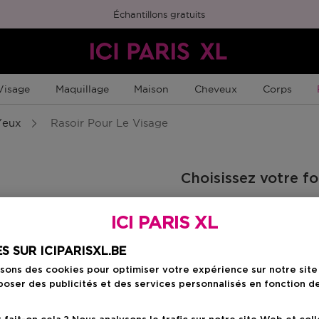
Échantillons gratuits
Visage
Maquillage
Maison
Cheveux
Corps
Yeux
Rasoir Pour Le Visage
Choisissez votre f
1 ST
ICI PARIS XL
Prix promotion
24,01 €
28,25 €
S SUR ICIPARISXL.BE
isons des cookies pour optimiser votre expérience sur notre sit
oser des publicités et des services personnalisés en fonction d
Prix promot
24,01 €