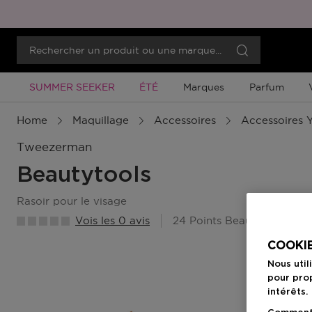
Promotion À Durée Limitée
Promotion À Durée Limitée
SUMMER SEEKER
ÉTÉ
Marques
Parfum
Home
Maquillage
Accessoires
Accessoires 
Tweezerman
Beautytools
rasoir pour le visage
Vois les 0 avis
24 Points Beauty Member
COOKIE
Nous util
pour prop
intérêts.