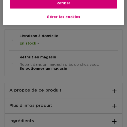
Refuser
AJOUTER AU PANIER
Gérer les cookies
Livraison à domicile
-
En stock
Retrait en magasin
Retrait dans un magasin près de chez vous.
Selectionner un magasin
A propos de ce produit
3 limes à ongles de qualité professionnelle avec des
Plus d'infos produit
grains moyens et fins 180/240 double face. Parfaites
pour façonner et lisser vos ongles avec précision.
Instructions:
Ingrédients
Limez toujours les ongles dans un sens plutôt que dans