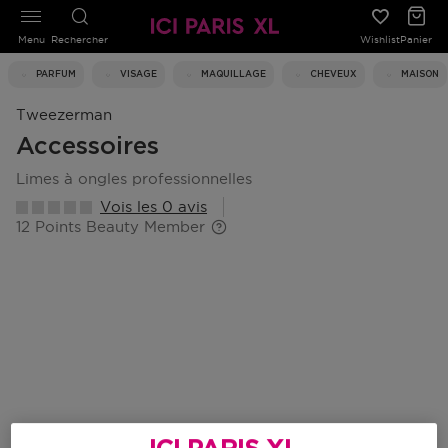
Menu
Rechercher
Wishlist
Panier
PARFUM
VISAGE
MAQUILLAGE
CHEVEUX
MAISON
Tweezerman
Accessoires
limes à ongles professionnelles
Vois les 0 avis
12 Points Beauty Member