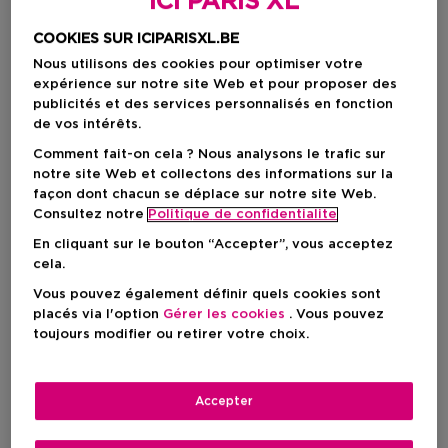
ICI PARIS XL
COOKIES SUR ICIPARISXL.BE
Nous utilisons des cookies pour optimiser votre
expérience sur notre site Web et pour proposer des
publicités et des services personnalisés en fonction
de vos intérêts.
Comment fait-on cela ? Nous analysons le trafic sur
notre site Web et collectons des informations sur la
façon dont chacun se déplace sur notre site Web.
Consultez notre
Politique de confidentialite
Choisissez votre format
En cliquant sur le bouton “Accepter”, vous acceptez
3 ST
En stock
cela.
Vous pouvez également définir quels cookies sont
3 ST
placés via l'option
Gérer les cookies
. Vous pouvez
Prix promotionnel
12,11 €
toujours modifier ou retirer votre choix.
14,25 €
Prix promotionnel
12,11 €
Accepter
Prix de vente conseillé
14,25 €
-15%