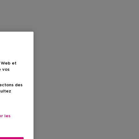
e Web et
e vos
lectons des
sultez
r les