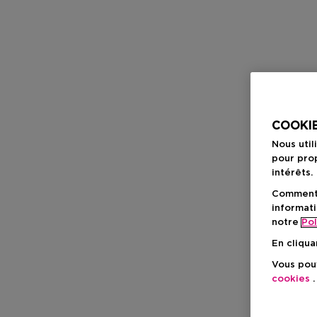
COOKIE
Nous util
pour prop
intérêts.
Comment f
informati
notre
Pol
En cliqua
Vous pouv
cookies
.