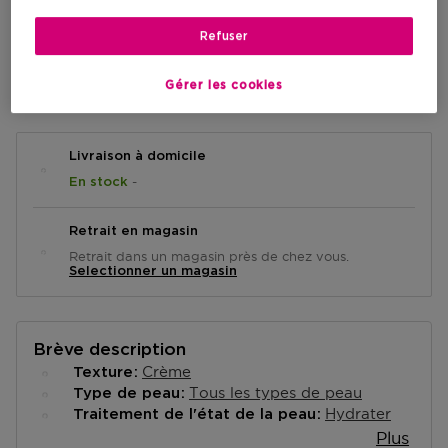
7,50 €
Refuser
AJOUTER AU PANIER
Gérer les cookies
Livraison à domicile
-
En stock
Retrait en magasin
Retrait dans un magasin près de chez vous.
Selectionner un magasin
Brève description
Crème
Texture
Tous les types de peau
Type de peau
Hydrater
Traitement de l'état de la peau
Plus