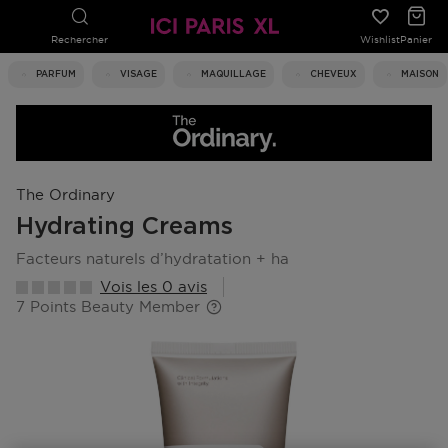
Rechercher
Wishlist
Panier
PARFUM
VISAGE
MAQUILLAGE
CHEVEUX
MAISON
The Ordinary
Hydrating Creams
facteurs naturels d’hydratation + ha
Vois les 0 avis
7 Points Beauty Member