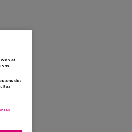
e Web et
e vos
lectons des
sultez
r les