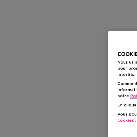
COOKIE
Nous util
pour prop
intérêts.
Comment f
informati
notre
Pol
En cliqua
Vous pouv
cookies
.