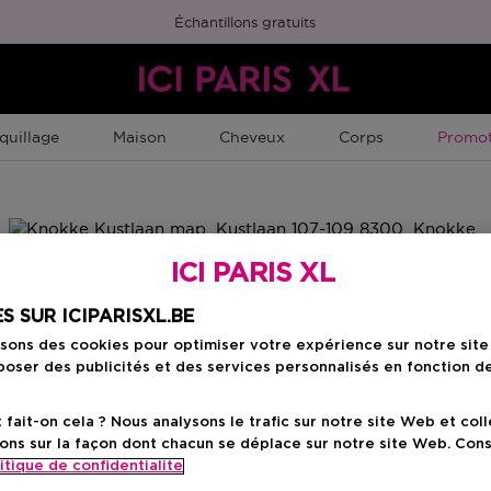
Échantillons gratuits
Promot
quillage
Maison
Cheveux
Corps
Promot
ICI PARIS XL
S SUR ICIPARISXL.BE
isons des cookies pour optimiser votre expérience sur notre sit
oser des publicités et des services personnalisés en fonction d
ait-on cela ? Nous analysons le trafic sur notre site Web et col
ons sur la façon dont chacun se déplace sur notre site Web. Con
itique de confidentialite