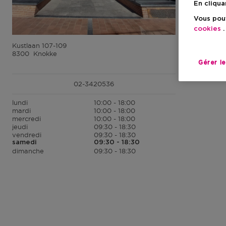
En cliqua
Vous pouv
cookies
.
Kustlaan 107-109
8300
Knokke
Gérer l
02-3420536
lundi
10:00 - 18:00
mardi
10:00 - 18:00
mercredi
10:00 - 18:00
jeudi
09:30 - 18:30
vendredi
09:30 - 18:30
samedi
09:30 - 18:30
dimanche
09:30 - 18:30