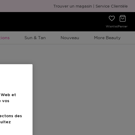
Emballage cadeau gratuit
Trouver un magasin
Service Clientèle
Wishlist
Panier
ion À Durée Limitée
ions
Sun & Tan
Nouveau
More Beauty
e Web et
e vos
lectons des
sultez