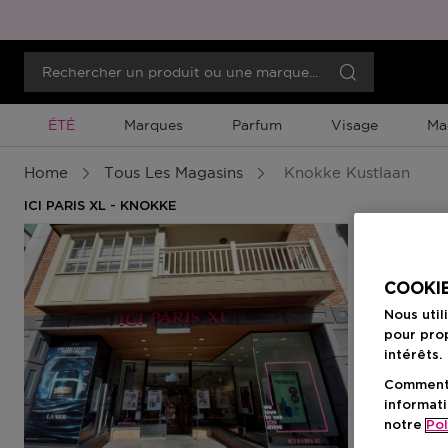
Promotion À Durée Limitée
ÉTÉ
Marques
Parfum
Visage
Ma
Home
Tous Les Magasins
Knokke Kustlaan
ICI PARIS XL - KNOKKE
COOKIE
Nous util
pour prop
intérêts.
Comment f
informati
notre
Pol