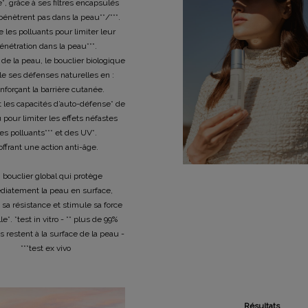
*, grâce à ses filtres encapsulés
pénètrent pas dans la peau**/***.
n.
e les polluants pour limiter leur
énétration dans la peau***.
de la peau, le bouclier biologique
le ses défenses naturelles en :
enforçant la barrière cutanée.
 jours pour la retourner
t les capacités d’auto-défense* de
sposez d'un délai
 pour limiter les effets néfastes
Pour annuler votre
es polluants*** et des UV*.
rmulaire de retour
.
 offrant une action anti-âge.
 bouclier global qui protège
 dans un magasin près de
iatement la peau en surface,
ire de retour pour cela.
 sa résistance et stimule sa force
c vous.
le*. *test in vitro - ** plus de 99%
es restent à la surface de la peau -
s.
***test ex vivo
rouver sur notre page
Résultats