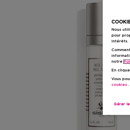
COOKIE
Nous util
pour prop
intérêts.
Comment f
informati
notre
Pol
En cliqua
Vous pouv
cookies
.
Gérer l