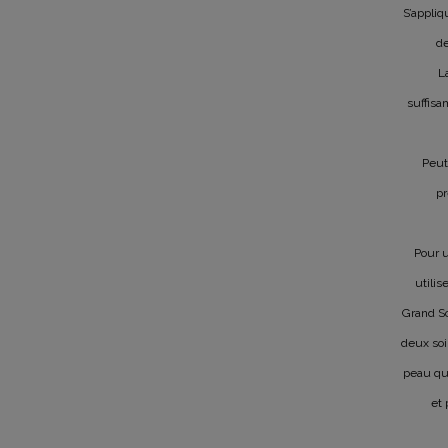
S’appliq
de
L
suffisa
Peut 
pr
Pour u
utilis
Grand So
deux soin
peau qui
et 