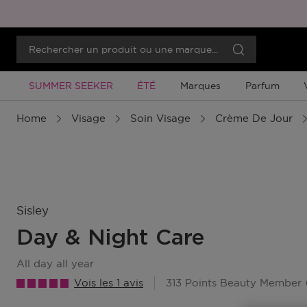
Promotion À Durée Limitée
Promotion À Durée Limitée
SUMMER SEEKER
ÉTÉ
Marques
Parfum
Home
Visage
Soin Visage
Crème De Jour
Sisley
Day & Night Care
all day all year
Vois les 1 avis
313 Points Beauty Member