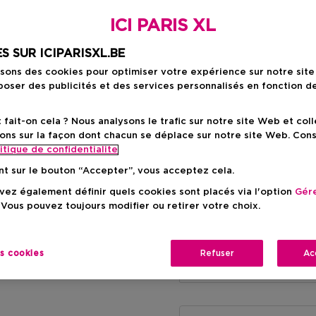
ICI PARIS XL
Prix promot
313,61 €
S SUR ICIPARISXL.BE
Prix de vente conse
isons des cookies pour optimiser votre expérience sur notre sit
-21%
oser des publicités et des services personnalisés en fonction d
ait-on cela ? Nous analysons le trafic sur notre site Web et col
ons sur la façon dont chacun se déplace sur notre site Web. Con
itique de confidentialite
nt sur le bouton “Accepter”, vous acceptez cela.
Livraison à domicile
ez également définir quels cookies sont placés via l'option
Gére
-
En stock
 Vous pouvez toujours modifier ou retirer votre choix.
Retrait en magasin
es cookies
Refuser
Retrait dans un magas
Ac
Selectionner un mag