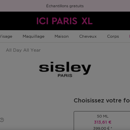
Échantillons gratuits
Visage
Maquillage
Maison
Cheveux
Corps
All Day All Year
Choisissez votre f
50 ML
Prix promotionn
313,61 €
399,00 €