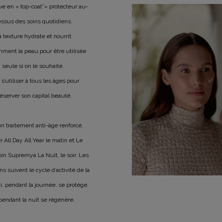
ue en « top-coat*» protecteur au-
ssus des soins quotidiens.
a texture hydrate et nourrit
mment la peau pour être utilisée
seule si on le souhaite.
s’utiliser à tous les âges pour
éserver son capital beauté.
n traitement anti-âge renforcé,
er All Day All Year le matin et Le
in Supremya La Nuit, le soir. Les
s suivent le cycle d’activité de la
, pendant la journée, se protège,
pendant la nuit se régénère.