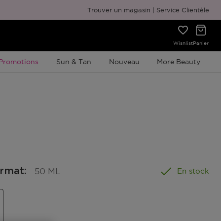
Emballage cadeau gratuit
Trouver un magasin
Service Clientèle
Wishlist
Panier
Promotion À Durée Limitée
Promotions
Sun & Tan
Nouveau
More Beauty
ormat
:
50 ML
En stock
el