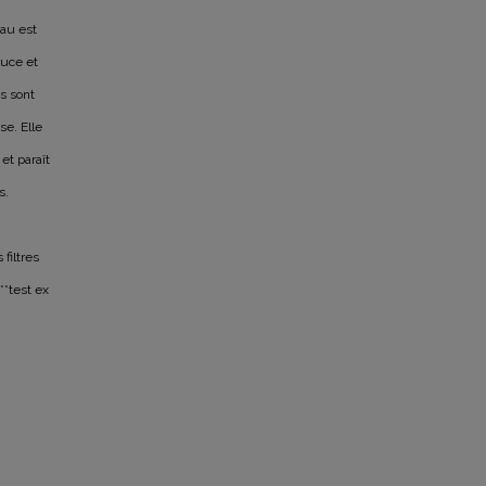
eau est
ouce et
es sont
se. Elle
et paraît
s.
 filtres
**test ex