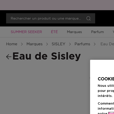
Promotion À Durée Limitée
Promotion À Durée Limitée
SUMMER SEEKER
ÉTÉ
Marques
Parfum
Home
Marques
SISLEY
Parfums
Eau De 
Eau de Sisley
0 Résultats
COOKIE
Nous util
pour prop
intérêts.
Comment f
informati
notre
Pol