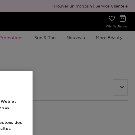
Emballage cadeau gratuit
Trouver un magasin
Service Clientèle
Wishlist
Panier
Promotion À Durée Limitée
Promotions
Sun & Tan
Nouveau
More Beauty
e Web et
e vos
lectons des
sultez