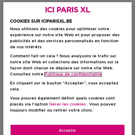
ICI PARIS XL
COOKIES SUR ICIPARISXL.BE
Nous utilisons des cookies pour optimiser votre
expérience sur notre site Web et pour proposer des
publicités et des services personnalisés en fonction
de vos intérêts.
Comment fait-on cela ? Nous analysons le trafic sur
notre site Web et collectons des informations sur la
façon dont chacun se déplace sur notre site Web.
Consultez notre
Politique de confidentialite
En cliquant sur le bouton “Accepter”, vous acceptez
cela.
Vous pouvez également définir quels cookies sont
Choisissez votre format
placés via l'option
Gérer les cookies
. Vous pouvez
toujours modifier ou retirer votre choix.
50 ML
En rupture de stock
50 ML
Accepter
Prix promotionnel
313,61 €