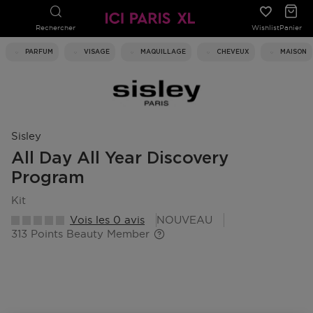
Rechercher
Wishlist
Panier
PARFUM
VISAGE
MAQUILLAGE
CHEVEUX
MAISON
Sisley
All Day All Year Discovery
Program
kit
Vois les 0 avis
NOUVEAU
313 Points Beauty Member