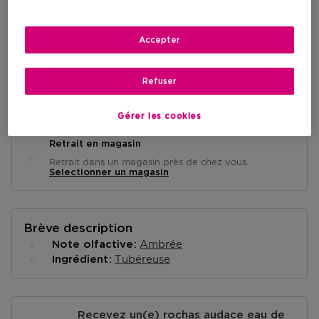
AJOUTER AU PANIER
Accepter
Refuser
Livraison à domicile
-
En stock
Gérer les cookies
Retrait en magasin
Retrait dans un magasin près de chez vous.
Selectionner un magasin
Brève description
Ambrée
Note olfactive
Tubéreuse
Ingrédient
Recevez un(e) rochas audace eau de