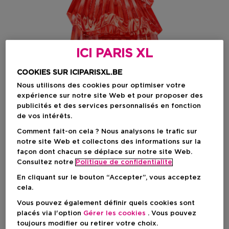
ICI PARIS XL
COOKIES SUR ICIPARISXL.BE
Nous utilisons des cookies pour optimiser votre
expérience sur notre site Web et pour proposer des
publicités et des services personnalisés en fonction
Choisissez votre format
de vos intérêts.
Comment fait-on cela ? Nous analysons le trafic sur
60 ML
En stock
notre site Web et collectons des informations sur la
façon dont chacun se déplace sur notre site Web.
60 ML
90 ML
Consultez notre
Politique de confidentialite
Prix promotionnel
Prix promotionnel
75,65 €
107,95 €
En cliquant sur le bouton “Accepter”, vous acceptez
89,00 €
127,00 €
cela.
Vous pouvez également définir quels cookies sont
Prix promotionnel
75,65 €
placés via l'option
Gérer les cookies
. Vous pouvez
Prix de vente conseillé
89,00 €
-15%
toujours modifier ou retirer votre choix.