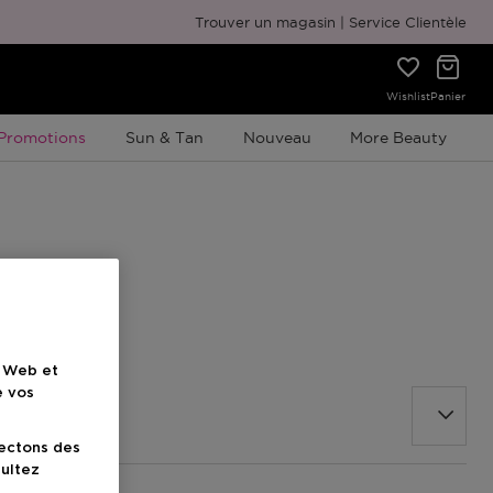
Emballage cadeau gratuit
Trouver un magasin
Service Clientèle
Wishlist
Panier
Promotion À Durée Limitée
Promotions
Sun & Tan
Nouveau
More Beauty
e Web et
e vos
lectons des
sultez