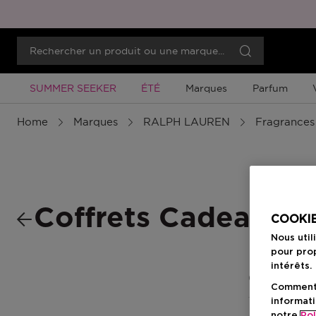
Promotion À Durée Limitée
Promotion À Durée Limitée
SUMMER SEEKER
ÉTÉ
Marques
Parfum
Home
Marques
RALPH LAUREN
Fragrance
Coffrets Cadeaux
COOKIE
Nous util
pour prop
intérêts.
0 Résultats
Comment f
informati
notre
Pol