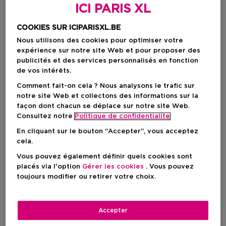
ICI PARIS XL
COOKIES SUR ICIPARISXL.BE
Nous utilisons des cookies pour optimiser votre
expérience sur notre site Web et pour proposer des
publicités et des services personnalisés en fonction
de vos intérêts.
Comment fait-on cela ? Nous analysons le trafic sur
notre site Web et collectons des informations sur la
façon dont chacun se déplace sur notre site Web.
Choisissez votre couleur
Consultez notre
Politique de confidentialite
En cliquant sur le bouton “Accepter”, vous acceptez
Chantilly
En stock
cela.
Vous pouvez également définir quels cookies sont
placés via l'option
Gérer les cookies
. Vous pouvez
Prix promotionnel
21,68 €
toujours modifier ou retirer votre choix.
Prix de vente conseillé
23,50 €
-7%
Accepter
AJOUTER AU PANIER