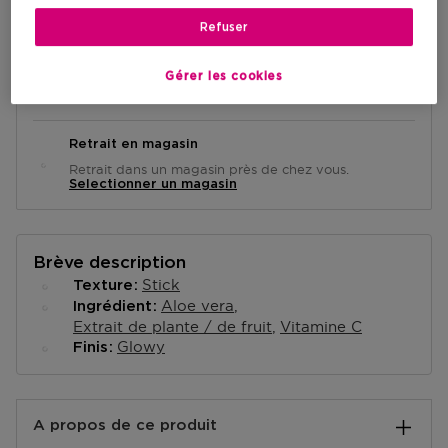
Refuser
Livraison à domicile
Gérer les cookies
-
En stock
Retrait en magasin
Retrait dans un magasin près de chez vous.
Selectionner un magasin
Brève description
Stick
Texture
Aloe vera
Ingrédient
Extrait de plante / de fruit
Vitamine C
Glowy
Finis
A propos de ce produit