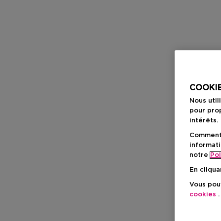
COOKIE
Nous util
pour prop
intérêts.
Comment f
informati
notre
Pol
En cliqua
Vous pouv
cookies
.