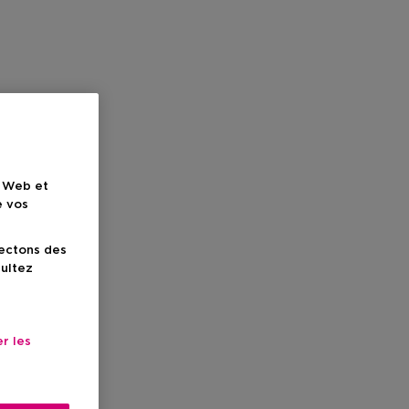
e Web et
e vos
lectons des
sultez
r les