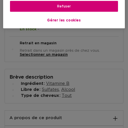
AJOUTER AU PANIER
Refuser
Gérer les cookies
Livraison à domicile
-
En stock
Retrait en magasin
Retrait dans un magasin près de chez vous.
Selectionner un magasin
Brève description
Vitamine B
Ingrédient
Sulfates
Alcool
Libre de
Tout
Type de cheveux
A propos de ce produit