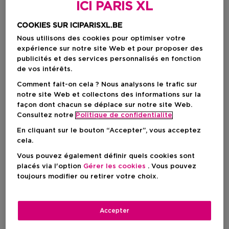
ICI PARIS XL
COOKIES SUR ICIPARISXL.BE
Nous utilisons des cookies pour optimiser votre
expérience sur notre site Web et pour proposer des
publicités et des services personnalisés en fonction
de vos intérêts.
Comment fait-on cela ? Nous analysons le trafic sur
notre site Web et collectons des informations sur la
façon dont chacun se déplace sur notre site Web.
Choisissez votre format
Consultez notre
Politique de confidentialite
En cliquant sur le bouton “Accepter”, vous acceptez
250 ML
En stock
cela.
Vous pouvez également définir quels cookies sont
250 ML
placés via l'option
Gérer les cookies
. Vous pouvez
34,00 €
toujours modifier ou retirer votre choix.
34,00 €
Accepter