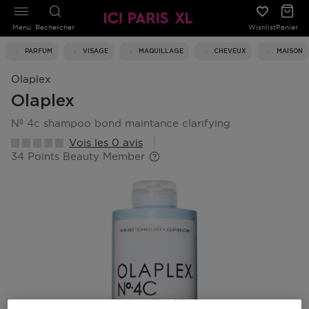
Menu
Rechercher
Wishlist
Panier
PARFUM
VISAGE
MAQUILLAGE
CHEVEUX
MAISON
Olaplex
Olaplex
nº 4c shampoo bond maintance clarifying
Vois les 0 avis
34 Points Beauty Member