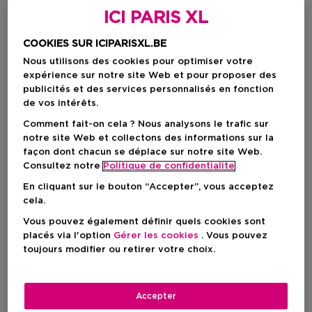
ICI PARIS XL
COOKIES SUR ICIPARISXL.BE
Nous utilisons des cookies pour optimiser votre
expérience sur notre site Web et pour proposer des
publicités et des services personnalisés en fonction
de vos intérêts.
Comment fait-on cela ? Nous analysons le trafic sur
notre site Web et collectons des informations sur la
façon dont chacun se déplace sur notre site Web.
Consultez notre
Politique de confidentialite
En cliquant sur le bouton “Accepter”, vous acceptez
cela.
Choisissez votre format
Vous pouvez également définir quels cookies sont
100 ML
En stock
placés via l'option
Gérer les cookies
. Vous pouvez
toujours modifier ou retirer votre choix.
100 ML
Prix promotionnel
99,24 €
121,02 €
Accepter