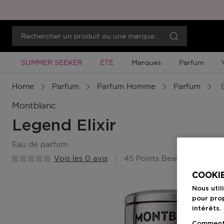
Promotion À Durée Limitée
Promotion À Durée Limitée
SUMMER SEEKER
ÉTÉ
Marques
Parfum
Home
Parfum
Parfum Homme
Parfum
E
Montblanc
Legend Elixir
eau de parfum
Vois les 0 avis
45 Points Beauty Member
COOKIE
Nous util
pour prop
intérêts.
Comment f