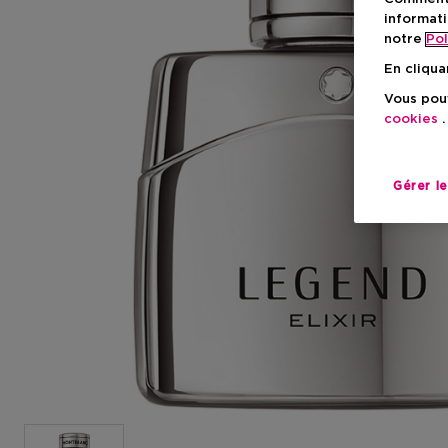
informati
notre
Pol
En cliqua
Vous pouv
cookies
.
Gérer l