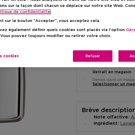
Prix de vente conse
-15%
ons sur la façon dont chacun se déplace sur notre site Web. Con
itique de confidentialite
nt sur le bouton “Accepter”, vous acceptez cela.
ez également définir quels cookies sont placés via l'option
Gére
 Vous pouvez toujours modifier ou retirer votre choix.
Livraison à domicile
es cookies
Refuser
Ac
-
En stock
Retrait en magasin
Retrait dans un magas
Selectionner un mag
Brève descriptio
A
Note olfactive
Lavan
Ingrédient