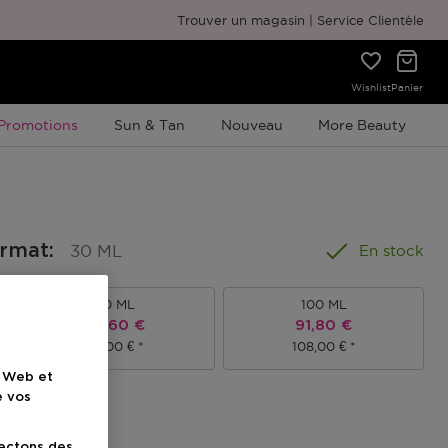
Emballage cadeau gratuit
Trouver un magasin
Service Clientèle
Wishlist
Panier
Promotion À Durée Limitée
Promotions
Sun & Tan
Nouveau
More Beauty
ormat
:
30 ML
En stock
50 ML
100 ML
el
Prix promotionnel
Prix promotionnel
64,60 €
91,80 €
76,00 €
108,00 €
e Web et
e vos
ionnel
lectons des