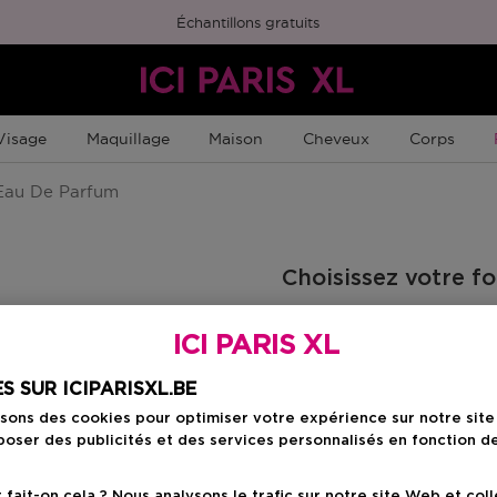
Échantillons gratuits
Visage
Maquillage
Maison
Cheveux
Corps
au De Parfum
Choisissez votre f
30 ML
ICI PARIS XL
Prix promotionn
45,90 €
54,00 €
S SUR ICIPARISXL.BE
isons des cookies pour optimiser votre expérience sur notre sit
oser des publicités et des services personnalisés en fonction d
Prix promot
45,90 €
ait-on cela ? Nous analysons le trafic sur notre site Web et col