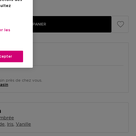
illé
54,00 €
sultez
AJOUTER AU PANIER
r les
cepter
in près de chez vous.
asin
n
mbrée
de
Iris
Vanille