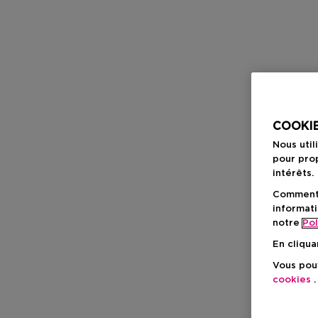
COOKIE
Nous util
pour prop
intérêts.
Comment f
informati
notre
Pol
En cliqua
Vous pouv
cookies
.