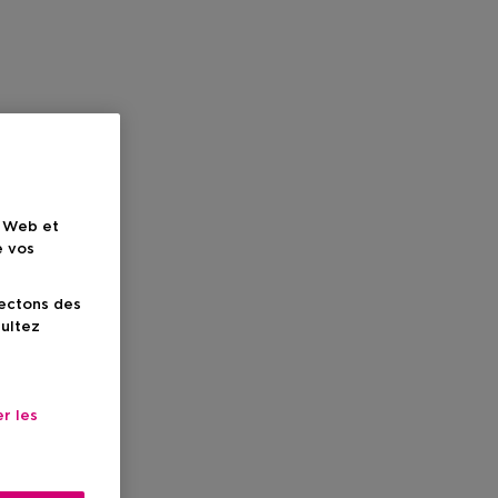
e Web et
e vos
lectons des
sultez
r les