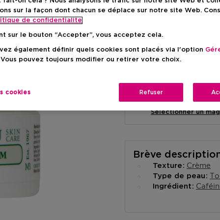
ait-on cela ? Nous analysons le trafic sur notre site Web et col
ons sur la façon dont chacun se déplace sur notre site Web. Con
itique de confidentialite
nt sur le bouton “Accepter”, vous acceptez cela.
ez également définir quels cookies sont placés via l'option
Gére
Livraison à domicile
 Vous pouvez toujours modifier ou retirer votre choix.
-
En stock
es cookies
Refuser
Ac
Retrait en magasin
Retrait dans un magas
Selectionner un mag
Brève descriptio
Crème
Texture
To
Type de peau
Caféin
Ingrédient