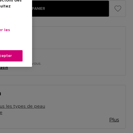
lectons des
sultez
AJOUTER AU PANIER
r les
cepter
in près de chez vous.
asin
n
us les types de peau
e
Plus