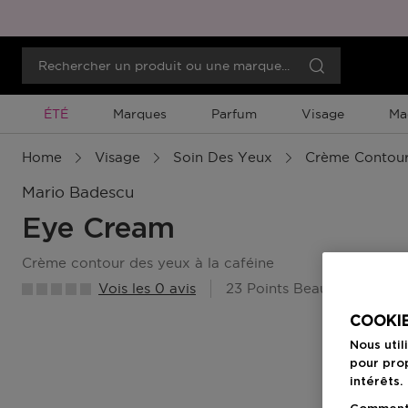
Promotion À Durée Limitée
ÉTÉ
Marques
Parfum
Visage
Ma
Home
Visage
Soin Des Yeux
Crème Contour
Mario Badescu
Eye Cream
crème contour des yeux à la caféine
Vois les 0 avis
23 Points Beauty Member
COOKIE
Nous util
pour prop
intérêts.