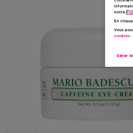
Comment f
informati
notre
Pol
En cliqua
Vous pouv
cookies
.
Gérer l