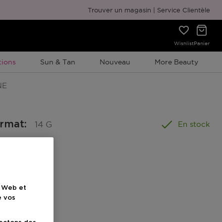
Emballage cadeau gratuit
Trouver un magasin
Service Clientèle
Wishlist
Panier
ion À Durée Limitée
ions
Sun & Tan
Nouveau
More Beauty
NE
ormat
:
14 G
En stock
e Web et
e vos