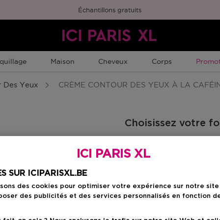
Échantillons gratuits
Promot
quillage
Maison
Cheveux
Corps
Promot
 Des Yeux
CRÈME CONTOUR DES YEUX À LA CAFÉI
Choisissez votre f
14 G
ICI PARIS XL
23,00 €
S SUR ICIPARISXL.BE
isons des cookies pour optimiser votre expérience sur notre sit
23,00 €
oser des publicités et des services personnalisés en fonction d