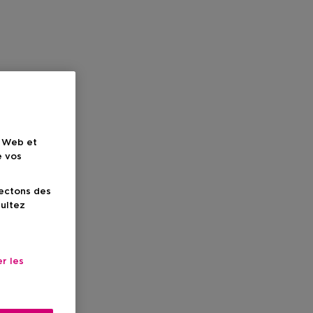
e Web et
e vos
lectons des
sultez
r les