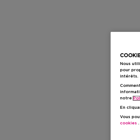
COOKIE
Nous util
pour prop
intérêts.
Comment f
informati
notre
Pol
En cliqua
Vous pouv
cookies
.