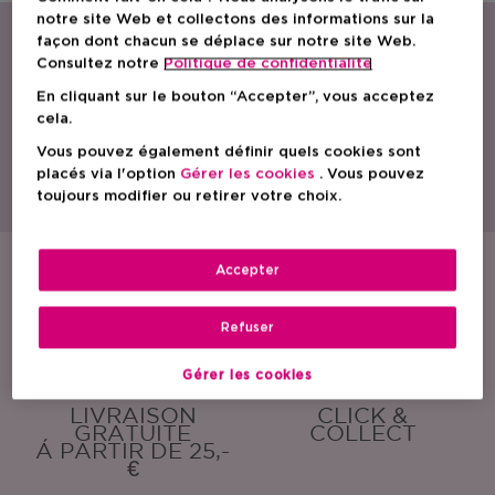
notre site Web et collectons des informations sur la
façon dont chacun se déplace sur notre site Web.
Consultez notre
Politique de confidentialite
En cliquant sur le bouton “Accepter”, vous acceptez
cela.
Vous pouvez également définir quels cookies sont
Avec une gamme étendue de parfums, de produits de soin et cosmétiques,
ICI PARIS XL est le spécialiste beauté par excellence en Belgique.
placés via l'option
Gérer les cookies
. Vous pouvez
Découvrez nos actions, promotions, conseils beauté et trouvez la parfumerie
toujours modifier ou retirer votre choix.
ICI PARIS XL la plus proche de chez vous. Commandez également nos
produits en toute simplicité en ligne !
Accepter
ÉCHANTILLONS
EMBALLAGE
GRATUITS
CADEAU
GRATUIT
Refuser
Gérer les cookies
LIVRAISON
CLICK &
GRATUITE
COLLECT
Á PARTIR DE 25,-
€