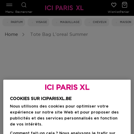
Menu
Rechercher
Wishlist
Panier
PARFUM
VISAGE
MAQUILLAGE
CHEVEUX
MAISON
Home
Tote Bag L'oreal Summer
ICI PARIS XL
COOKIES SUR ICIPARISXL.BE
Nous utilisons des cookies pour optimiser votre
expérience sur notre site Web et pour proposer des
publicités et des services personnalisés en fonction
de vos intérêts.
Comment fait-on cela ? Nous analysons le trafic sur