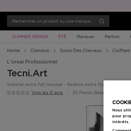
Promotion À Durée Limitée
Promotion À Durée Limitée
SUMMER SEEKER
ÉTÉ
Marques
Parfum
Home
Cheveux
Soins Des Cheveux
Coiffant
L'oreal Professionnel
Tecni.art
volume extra full mousse - fixation extra forte
Vois les 0 avis
25 Points Beauty Member
COOKIE
Nous util
pour prop
intérêts.
Comment f