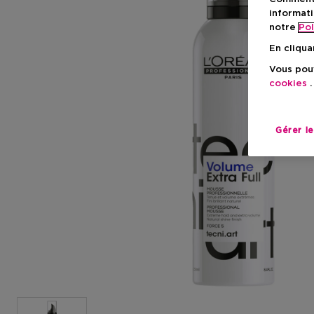
informati
notre
Pol
En cliqua
Vous pouv
cookies
.
Gérer l