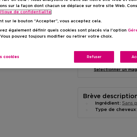
ons sur la façon dont chacun se déplace sur notre site Web. Con
itique de confidentialite
nt sur le bouton “Accepter”, vous acceptez cela.
ez également définir quels cookies sont placés via l'option
Gére
Livraison à domicile
 Vous pouvez toujours modifier ou retirer votre choix.
-
En stock
es cookies
Refuser
Ac
Retrait en magasin
Retrait dans un magas
Selectionner un mag
Brève descriptio
Sans p
Ingrédient
Type de cheveu