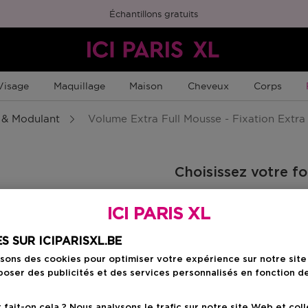
Échantillons gratuits
Visage
Maquillage
Maison
Cheveux
Corps
 & Modulant
Volume Extra Full Mousse - Fixation Extra
Choisissez votre f
250 ML
ICI PARIS XL
25,90 €
S SUR ICIPARISXL.BE
isons des cookies pour optimiser votre expérience sur notre sit
25,90 €
oser des publicités et des services personnalisés en fonction d
ait-on cela ? Nous analysons le trafic sur notre site Web et col