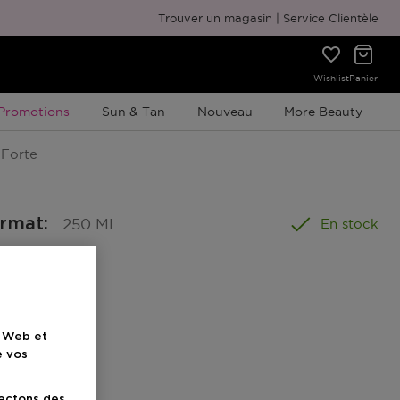
Emballage cadeau gratuit
Trouver un magasin
Service Clientèle
Wishlist
Panier
Promotion À Durée Limitée
Promotions
Sun & Tan
Nouveau
More Beauty
 Forte
ormat
:
250 ML
En stock
e Web et
e vos
lectons des