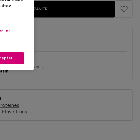
sultez
AJOUTER AU PANIER
r les
cepter
in près de chez vous.
asin
n
rotéines
Fins et fins
x