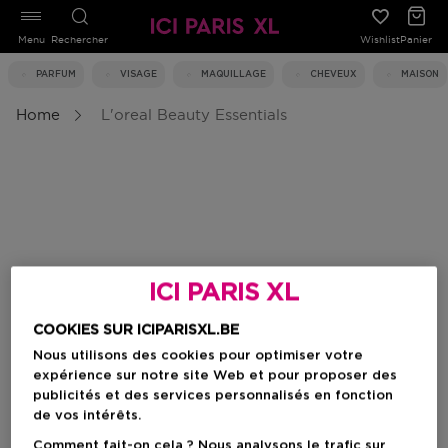
Menu
Rechercher
Wishlist
Panier
PARFUM
VISAGE
MAQUILLAGE
CHEVEUX
MAISON
Home
L'oreal Beauty Essentials
ICI PARIS XL
COOKIES SUR ICIPARISXL.BE
Nous utilisons des cookies pour optimiser votre
expérience sur notre site Web et pour proposer des
publicités et des services personnalisés en fonction
de vos intérêts.
Comment fait-on cela ? Nous analysons le trafic sur