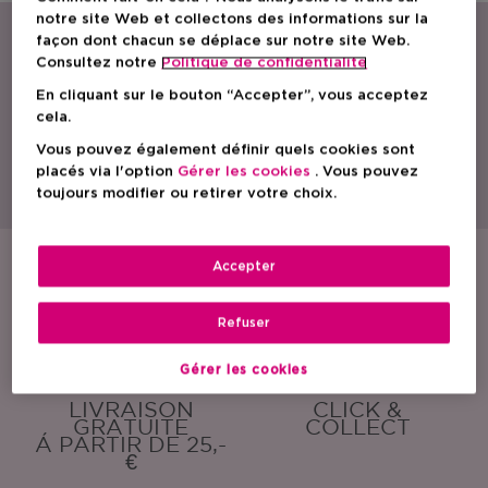
notre site Web et collectons des informations sur la
façon dont chacun se déplace sur notre site Web.
Consultez notre
Politique de confidentialite
En cliquant sur le bouton “Accepter”, vous acceptez
cela.
Vous pouvez également définir quels cookies sont
Avec une gamme étendue de parfums, de produits de soin et cosmétiques,
ICI PARIS XL est le spécialiste beauté par excellence en Belgique.
placés via l'option
Gérer les cookies
. Vous pouvez
Découvrez nos actions, promotions, conseils beauté et trouvez la parfumerie
toujours modifier ou retirer votre choix.
ICI PARIS XL la plus proche de chez vous. Commandez également nos
produits en toute simplicité en ligne !
Accepter
ÉCHANTILLONS
EMBALLAGE
GRATUITS
CADEAU
GRATUIT
Refuser
Gérer les cookies
LIVRAISON
CLICK &
GRATUITE
COLLECT
Á PARTIR DE 25,-
€