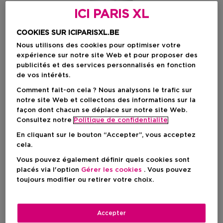
ICI PARIS XL
COOKIES SUR ICIPARISXL.BE
Nous utilisons des cookies pour optimiser votre
expérience sur notre site Web et pour proposer des
publicités et des services personnalisés en fonction
de vos intérêts.
Comment fait-on cela ? Nous analysons le trafic sur
notre site Web et collectons des informations sur la
façon dont chacun se déplace sur notre site Web.
Consultez notre
Politique de confidentialite
En cliquant sur le bouton “Accepter”, vous acceptez
cela.
Choisissez votre format
Vous pouvez également définir quels cookies sont
30 ML
En stock
placés via l'option
Gérer les cookies
. Vous pouvez
toujours modifier ou retirer votre choix.
30 ML
Prix promotionnel
50,74 €
59,00 €
Accepter