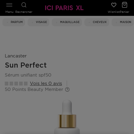
Menu
Rechercher
Wishlist
Panier
PARFUM
VISAGE
MAQUILLAGE
CHEVEUX
MAISON
Lancaster
Sun Perfect
sérum unifiant spf50
Vois les 0 avis
50 Points Beauty Member