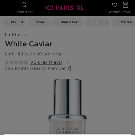
Rechercher
Wishlist
Panier
PARFUM
VISAGE
MAQUILLAGE
CHEVEUX
MAISON
La Prairie
White Caviar
light infusion sérum yeux
Vois les 0 avis
386 Points Beauty Member