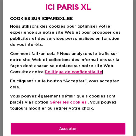
ICI PARIS XL
COOKIES SUR ICIPARISXL.BE
Nous utilisons des cookies pour optimiser votre
expérience sur notre site Web et pour proposer des
publicités et des services personnalisés en fonction
de vos intérêts.
Comment fait-on cela ? Nous analysons le trafic sur
notre site Web et collectons des informations sur la
façon dont chacun se déplace sur notre site Web.
Choisissez votre format
Consultez notre
Politique de confidentialite
15 ML
En stock
En cliquant sur le bouton “Accepter”, vous acceptez
cela.
15 ML
Vous pouvez également définir quels cookies sont
Prix promotionnel
386,40 €
placés via l'option
Gérer les cookies
. Vous pouvez
420,00 €
toujours modifier ou retirer votre choix.
Prix promotionnel
386,40 €
Accepter
Prix de vente conseillé
420,00 €
-8%