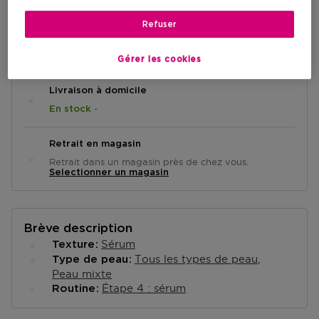
Refuser
AJOUTER AU PANIER
Gérer les cookies
Livraison à domicile
-
En stock
Retrait en magasin
Retrait dans un magasin près de chez vous.
Selectionner un magasin
Brève description
Sérum
Texture
Tous les types de peau
Type de peau
Peau mixte
Étape 4 : sérum
Routine