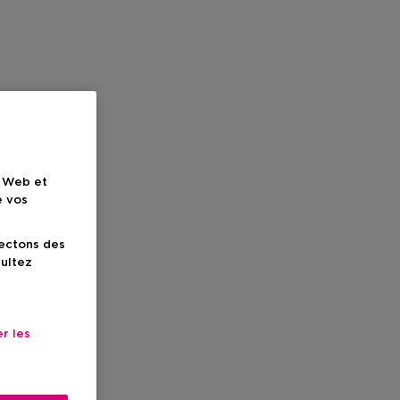
e Web et
e vos
lectons des
sultez
r les