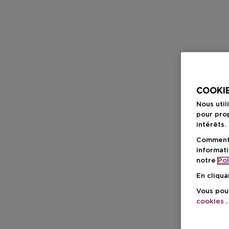
COOKIE
Nous util
pour prop
intérêts.
Comment f
informati
notre
Pol
En cliqua
Vous pouv
cookies
.