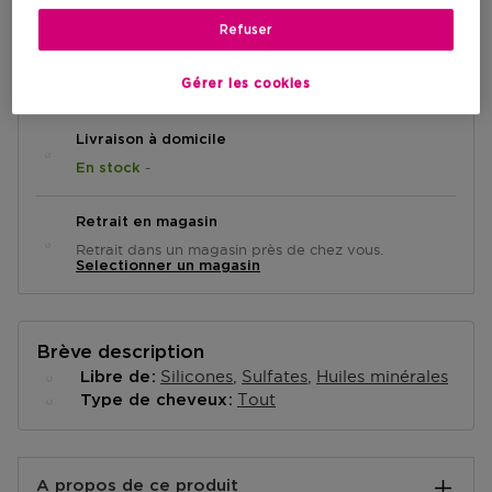
Refuser
AJOUTER AU PANIER
Gérer les cookies
Livraison à domicile
-
En stock
Retrait en magasin
Retrait dans un magasin près de chez vous.
Selectionner un magasin
Brève description
Silicones
Sulfates
Huiles minérales
Libre de
Tout
Type de cheveux
A propos de ce produit