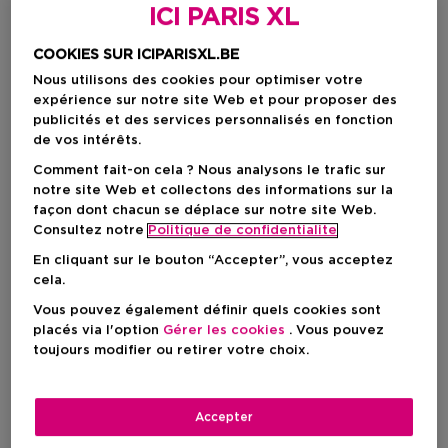
ICI PARIS XL
COOKIES SUR ICIPARISXL.BE
Nous utilisons des cookies pour optimiser votre
expérience sur notre site Web et pour proposer des
publicités et des services personnalisés en fonction
de vos intérêts.
Comment fait-on cela ? Nous analysons le trafic sur
notre site Web et collectons des informations sur la
façon dont chacun se déplace sur notre site Web.
Choisissez votre format
Consultez notre
Politique de confidentialite
En cliquant sur le bouton “Accepter”, vous acceptez
200 ML
En stock
cela.
200 ML
Vous pouvez également définir quels cookies sont
Prix promotionnel
placés via l'option
Gérer les cookies
. Vous pouvez
45,68 €
toujours modifier ou retirer votre choix.
57,10 €
Prix promotionnel
45,68 €
Accepter
Prix de vente conseillé
57,10 €
-20%