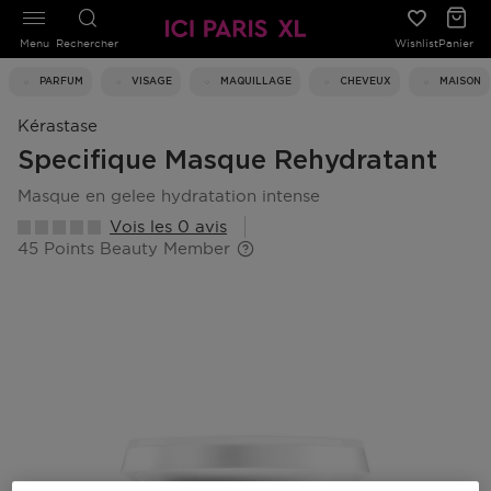
Menu
Rechercher
Wishlist
Panier
PARFUM
VISAGE
MAQUILLAGE
CHEVEUX
MAISON
Kérastase
Specifique Masque Rehydratant
masque en gelee hydratation intense
Vois les 0 avis
45 Points Beauty Member