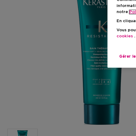
informati
notre
Pol
En cliqua
Vous pouv
cookies
.
Gérer l