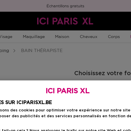
Échantillons gratuits
Visage
Maquillage
Maison
Cheveux
Corps
oing
BAIN THÉRAPISTE
Choisissez votre f
250 ML
ICI PARIS XL
Prix promotionn
27,88 €
32,80 €
S SUR ICIPARISXL.BE
isons des cookies pour optimiser votre expérience sur notre sit
oser des publicités et des services personnalisés en fonction d
Prix promot
27,88 €
ait-on cela ? Nous analysons le trafic sur notre site Web et col