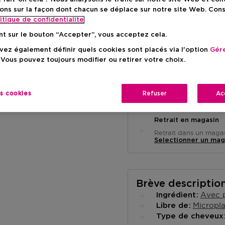
Prix de vente conse
-15%
ons sur la façon dont chacun se déplace sur notre site Web. Con
itique de confidentialite
nt sur le bouton “Accepter”, vous acceptez cela.
ez également définir quels cookies sont placés via l'option
Gére
 Vous pouvez toujours modifier ou retirer votre choix.
Livraison à domicile
es cookies
Refuser
Ac
-
En stock
Retrait en magasin
Retrait dans un magas
Selectionner un mag
Brève descriptio
Avec p
Ingrédient
Micropla
Libre de
Type de cheveu