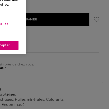
illé
32,80 €
sultez
AJOUTER AU PANIER
r les
cepter
in près de chez vous.
asin
n
rotéines
stiques
Huiles minérales
Colorants
Endommagé
x