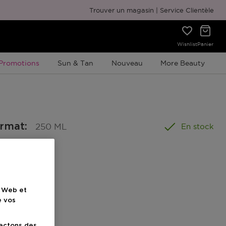
Emballage cadeau gratuit
Trouver un magasin
Service Clientèle
Wishlist
Panier
Promotion À Durée Limitée
Promotions
Sun & Tan
Nouveau
More Beauty
ormat
:
250 ML
En stock
el
e Web et
e vos
ionnel
lectons des