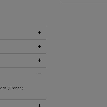
ique gélifiée. Répare la
apiste sur cheveux
 en remontant sur les
atement. Émulsionner puis
•BETAINE • GLYCERIN •
CHLORIDE •
TE •
LIC ACID • LINALOOL •
aris (France)
RIDECETH•6 •
ROSINE • GLUTAMIC
MONIUM HYDROLYZED
L ALCOHOL •