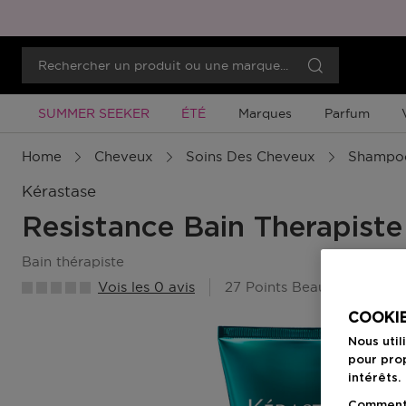
Promotion À Durée Limitée
Promotion À Durée Limitée
SUMMER SEEKER
ÉTÉ
Marques
Parfum
Home
Cheveux
Soins Des Cheveux
Shampo
Kérastase
Resistance Bain Therapiste
bain thérapiste
Vois les 0 avis
27 Points Beauty Member
COOKIE
Nous util
pour prop
intérêts.
Comment f