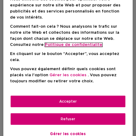
Prix de vente conseillé
19,10 €
-15%
expérience sur notre site Web et pour proposer des
publicités et des services personnalisés en fonction
de vos intérêts.
AJOUTER AU PANIER
Comment fait-on cela ? Nous analysons le trafic sur
notre site Web et collectons des informations sur la
façon dont chacun se déplace sur notre site Web.
Consultez notre
Politique de confidentialite
Livraison à domicile
En cliquant sur le bouton “Accepter”, vous acceptez
-
En stock
cela.
Vous pouvez également définir quels cookies sont
Retrait en magasin
placés via l'option
Gérer les cookies
. Vous pouvez
Retrait dans un magasin près de chez vous.
toujours modifier ou retirer votre choix.
Selectionner un magasin
Accepter
Brève description
Avec protéines
Ingrédient
Endommagé
Type de cheveux
Refuser
Gérer les cookies