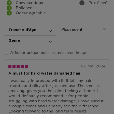
Cheveux doux
Prix élevé
Accédez à plus d’informations et à la FAQ sur la
Brillance
livraison.
Odeur agréable
Retourner
Retours
Plus récent
Tranche d'âge
Après réception de votre commande, vous disposez
de 14 jours pour la retourner (partiellement) ou
Genre
l'annuler. Après l'annulation, vous disposez d'un délai
supplémentaire de 14 jours pour retourner les produits.
Afficher uniquement les avis avec images
Pour annuler votre commande, vous pouvez nous
contacter ou utiliser
le formulaire de retour
.
06 mai 2024
Échange ou retour en magasin
A must for hard water damaged hair
ous pouvez également retourner ou échanger le
produit dans un magasin près de chez vous. Vous
I was really impressed with it, it left my hair
n’avez pas besoin de remplir un formulaire de retour
smooth and silky after just one use. The smell is
pour cela. Veuillez apporter votre confirmation de
amazing, gives you the salon feeling at home. I
commande avec vous.
would definitely recommend it for people
struggling with hard water damage, I have used it
Accédez à plus d’informations et à la FAQ sur les
a couple times and I already see the difference.
retours.
Looking forward to the long term results!