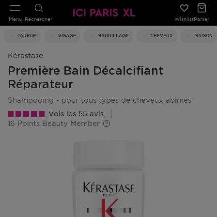
Menu
Rechercher
Wishlist
Panier
PARFUM
VISAGE
MAQUILLAGE
CHEVEUX
MAISON
Kérastase
Première Bain Décalcifiant
Réparateur
shampooing - pour tous types de cheveux abîmés
Vois les 55 avis
16 Points Beauty Member