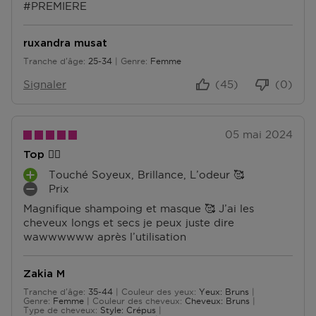
#PREMIERE
D'autres questions sur la commande ? Vous pouvez le
trouver sur notre page FAQ.
ruxandra musat
Tranche d'âge
25-34
Genre
Femme
De 25 à 34
Signaler
(45)
(0)
05 mai 2024
Top 👌🏼
Touché Soyeux, Brillance, L’odeur 🥰
A
Prix
V
I
Magnifique shampoing et masque 🥰 J’ai les
A
N
cheveux longs et secs je peux juste dire
N
C
wawwwwww après l’utilisation
T
O
A
N
G
V
Zakia M
E
É
Tranche d'âge
35-44
Couleur des yeux
Yeux: Bruns
S
N
De 35 à 44
Genre
Femme
Couleur des cheveux
Cheveux: Bruns
I
Type de cheveux
Style: Crépus