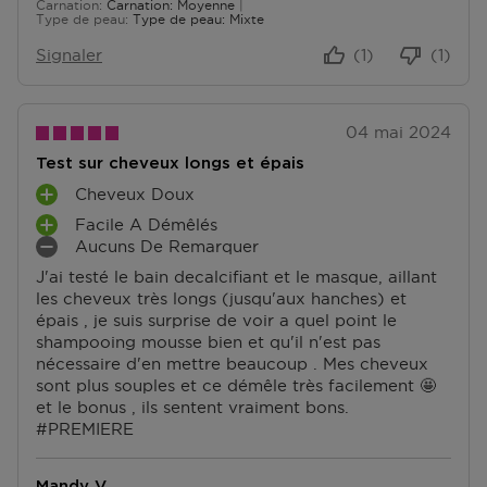
Carnation
Carnation: Moyenne
E
Type de peau
Type de peau: Mixte
N
T
Signaler
(1)
(1)
S
04 mai 2024
Test sur cheveux longs et épais
Cheveux Doux
A
Facile A Démêlés
V
A
Aucuns De Remarquer
A
V
I
N
J'ai testé le bain decalcifiant et le masque, aillant
A
N
T
les cheveux très longs (jusqu'aux hanches) et
N
C
A
épais , je suis surprise de voir a quel point le
T
O
G
shampooing mousse bien et qu'il n'est pas
A
N
E
nécessaire d'en mettre beaucoup . Mes cheveux
G
V
S
sont plus souples et ce démêle très facilement 🤩
E
É
et le bonus , ils sentent vraiment bons.
S
N
#PREMIERE
I
E
N
Mandy V