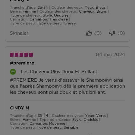
T
Tranche d'âge
25-34
Couleur des yeux
Yeux: Bleus
S
De 25 à 34
Genre
Femme
Couleur des cheveux
Cheveux: Bruns
Type de cheveux
Style: Ondulés
Carnation
Carnation: Très claire
Type de peau
Type de peau: Grasse
Signaler
(0)
(0)
04 mai 2024
#premiere
Les Cheveux Plus Doux Et Brillant.
A
#PREMIERE Je viens d'essayer le Shampoing ainsi
V
que l'après Shampoing dès la première application
A
les cheveux sont plus doux et plus brillant.
N
T
A
CINDY N
G
Tranche d'âge
35-44
Couleur des yeux
Yeux: Verts
E
De 35 à 44
Genre
Femme
Type de cheveux
Style: Ondulés
S
Carnation
Carnation: Moyenne
Type de peau
Type de peau: Sensible