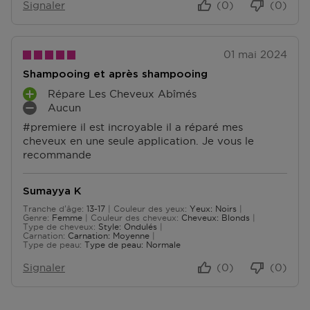
Signaler
(0)
(0)
01 mai 2024
Shampooing et après shampooing
Répare Les Cheveux Abîmés
A
Aucun
V
I
#premiere il est incroyable il a réparé mes
A
N
cheveux en une seule application. Je vous le
N
C
recommande
T
O
A
N
G
V
Sumayya K
E
É
Tranche d'âge
13-17
Couleur des yeux
Yeux: Noirs
S
N
De 13 à 17
Genre
Femme
Couleur des cheveux
Cheveux: Blonds
I
Type de cheveux
Style: Ondulés
Carnation
Carnation: Moyenne
E
Type de peau
Type de peau: Normale
N
T
Signaler
(0)
(0)
S