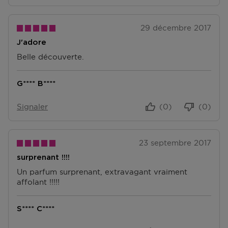
trouver sur notre page FAQ.
29 décembre 2017
J'adore
Belle découverte.
G**** B****
Signaler
(0)
(0)
23 septembre 2017
surprenant !!!!
Un parfum surprenant, extravagant vraiment
affolant !!!!!
S**** C****