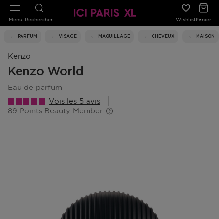
Menu
Rechercher
Wishlist
Panier
PARFUM
VISAGE
MAQUILLAGE
CHEVEUX
MAISON
Kenzo
Kenzo World
eau de parfum
Vois les 5 avis
89 Points Beauty Member