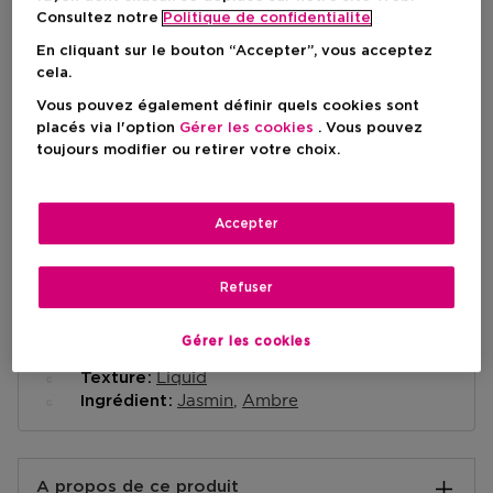
Consultez notre
Politique de confidentialite
En cliquant sur le bouton “Accepter”, vous acceptez
AJOUTER AU PANIER
cela.
Vous pouvez également définir quels cookies sont
placés via l'option
Gérer les cookies
. Vous pouvez
Livraison à domicile
toujours modifier ou retirer votre choix.
-
En stock
Retrait en magasin
Accepter
Retrait dans un magasin près de chez vous.
Selectionner un magasin
Refuser
Gérer les cookies
Brève description
Liquid
Texture
Jasmin
Ambre
Ingrédient
A propos de ce produit