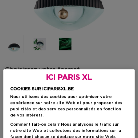
Choisissez votre format
ICI PARIS XL
50 ML
En stock
COOKIES SUR ICIPARISXL.BE
50 ML
Nous utilisons des cookies pour optimiser votre
Prix promotionnel
89,25 €
expérience sur notre site Web et pour proposer des
105,00 €
publicités et des services personnalisés en fonction
de vos intérêts.
Prix promotionnel
89,25 €
Comment fait-on cela ? Nous analysons le trafic sur
notre site Web et collectons des informations sur la
Prix de vente conseillé
105,00 €
-15%
façon dont chacun se déplace sur notre site Web.