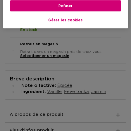
AJOUTER AU PANIER
Refuser
Gérer les cookies
Livraison à domicile
-
En stock
Retrait en magasin
Retrait dans un magasin près de chez vous.
Selectionner un magasin
Brève description
Épicée
Note olfactive
Vanille
Fève tonka
Jasmin
Ingrédient
A propos de ce produit
NOM DU PRODUIT : Coffret Iconic Vanilla
Plus d'infos produit