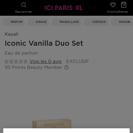
Rechercher
Wishlist
Panier
PARFUM
VISAGE
MAQUILLAGE
CHEVEUX
MAISON
Kayali
Iconic Vanilla Duo Set
eau de parfum
Vois les 0 avis
EXCLUSIF
95 Points Beauty Member