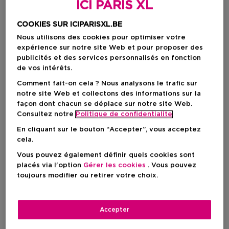
ICI PARIS XL
COOKIES SUR ICIPARISXL.BE
Nous utilisons des cookies pour optimiser votre
expérience sur notre site Web et pour proposer des
publicités et des services personnalisés en fonction
de vos intérêts.
Comment fait-on cela ? Nous analysons le trafic sur
notre site Web et collectons des informations sur la
façon dont chacun se déplace sur notre site Web.
Choisissez votre format
Consultez notre
Politique de confidentialite
En cliquant sur le bouton “Accepter”, vous acceptez
2 ST
En stock
cela.
Vous pouvez également définir quels cookies sont
2 ST
placés via l'option
Gérer les cookies
. Vous pouvez
95,00 €
toujours modifier ou retirer votre choix.
95,00 €
Accepter