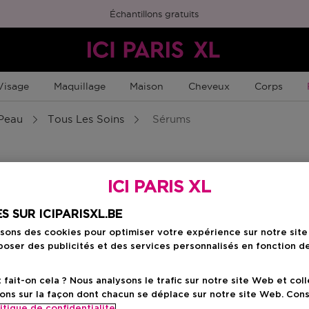
Échantillons gratuits
Visage
Maquillage
Maison
Cheveux
Corps
 Peau
Tous Les Soins
Sérums
ICI PARIS XL
S SUR ICIPARISXL.BE
isons des cookies pour optimiser votre expérience sur notre sit
oser des publicités et des services personnalisés en fonction d
ait-on cela ? Nous analysons le trafic sur notre site Web et col
ons sur la façon dont chacun se déplace sur notre site Web. Con
itique de confidentialite