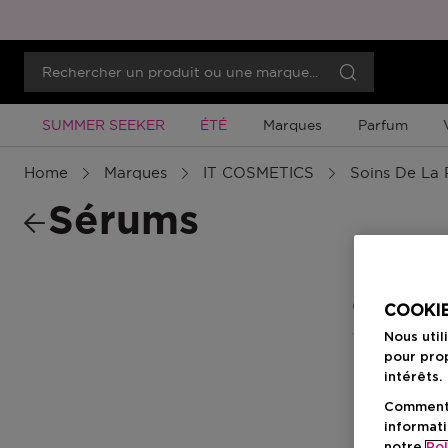
Promotion À Durée Limitée
Promotion À Durée Limitée
SUMMER SEEKER
ÉTÉ
Marques
Parfum
Home
Marques
IT COSMETICS
Soins De La
Sérums
0 Résultats
COOKIE
Nous util
pour prop
intérêts.
Comment f
informati
notre
Pol