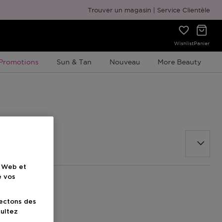
Emballage cadeau gratuit
Trouver un magasin
Service Clientèle
Wishlist
Panier
Promotion À Durée Limitée
Promotions
Sun & Tan
Nouveau
More Beauty
e Web et
e vos
lectons des
sultez