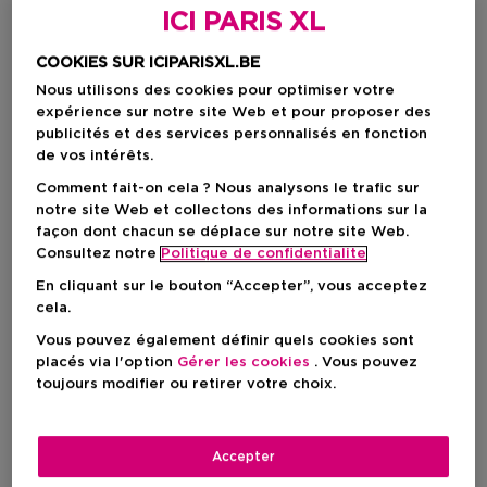
ICI PARIS XL
COOKIES SUR ICIPARISXL.BE
Nous utilisons des cookies pour optimiser votre
expérience sur notre site Web et pour proposer des
publicités et des services personnalisés en fonction
de vos intérêts.
Comment fait-on cela ? Nous analysons le trafic sur
notre site Web et collectons des informations sur la
façon dont chacun se déplace sur notre site Web.
Choisissez votre format
Consultez notre
Politique de confidentialite
50 ML
En stock
En cliquant sur le bouton “Accepter”, vous acceptez
cela.
50 ML
Vous pouvez également définir quels cookies sont
Prix promotionnel
101,06 €
placés via l'option
Gérer les cookies
. Vous pouvez
118,90 €
toujours modifier ou retirer votre choix.
Prix promotionnel
101,06 €
Accepter
Prix de vente conseillé
118,90 €
-15%