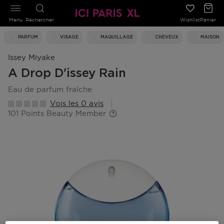
Menu
Rechercher
Wishlist
Panier
PARFUM
VISAGE
MAQUILLAGE
CHEVEUX
MAISON
Issey Miyake
A Drop D'issey Rain
eau de parfum fraîche
Vois les 0 avis
101 Points Beauty Member