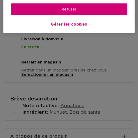
Refuser
AJOUTER AU PANIER
Gérer les cookies
Livraison à domicile
-
En stock
Retrait en magasin
Retrait dans un magasin près de chez vous.
Selectionner un magasin
Brève description
Aquatique
Note olfactive
Muguet
Bois de santal
Ingrédient
A propos de ce produit