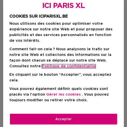
ICI PARIS XL
COOKIES SUR ICIPARISXL.BE
Nous utilisons des cookies pour optimiser votre
expérience sur notre site Web et pour proposer des
publicités et des services personnalisés en fonction
de vos intérêts.
Comment fait-on cela ? Nous analysons le trafic sur
notre site Web et collectons des informations sur la
façon dont chacun se déplace sur notre site Web.
Consultez notre
Politique de confidentialite
En cliquant sur le bouton “Accepter”, vous acceptez
cela.
Choisissez votre format
Vous pouvez également définir quels cookies sont
placés via l'option
Gérer les cookies
. Vous pouvez
220 ML
En stock
toujours modifier ou retirer votre choix.
220 ML
Prix du produit
8,95 €
Accepter