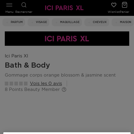
Menu
Rechercher
Wishlist
Panier
PARFUM
VISAGE
MAQUILLAGE
CHEVEUX
MAISON
Ici Paris Xl
Bath & Body
gommage corps orange blossom & jasmine scent
Vois les 0 avis
8 Points Beauty Member