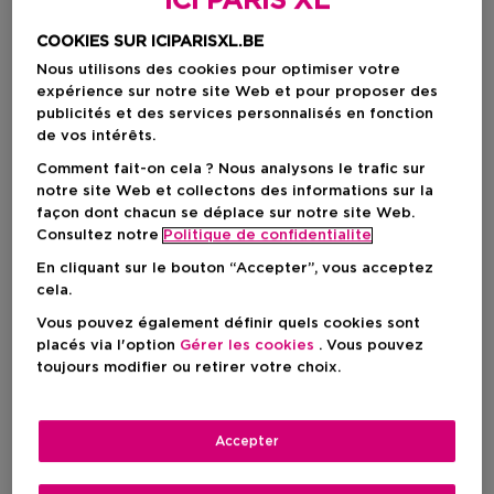
ICI PARIS XL
COOKIES SUR ICIPARISXL.BE
Nous utilisons des cookies pour optimiser votre
expérience sur notre site Web et pour proposer des
publicités et des services personnalisés en fonction
de vos intérêts.
Comment fait-on cela ? Nous analysons le trafic sur
notre site Web et collectons des informations sur la
façon dont chacun se déplace sur notre site Web.
Consultez notre
Politique de confidentialite
En cliquant sur le bouton “Accepter”, vous acceptez
cela.
Vous pouvez également définir quels cookies sont
Choisissez votre format
placés via l'option
Gérer les cookies
. Vous pouvez
toujours modifier ou retirer votre choix.
100 ML
En stock
100 ML
Accepter
Prix du produit
4,95 €