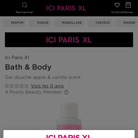
Rechercher
Wishlist
Panier
PARFUM
VISAGE
MAQUILLAGE
CHEVEUX
MAISON
Ici Paris Xl
Bath & Body
gel douche apple & vanilla scent
Vois les 0 avis
4 Points Beauty Member