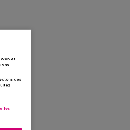
e Web et
e vos
lectons des
sultez
r les