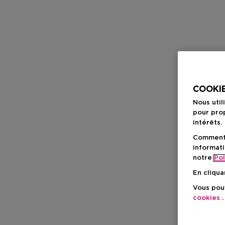
COOKIE
Nous util
pour prop
intérêts.
Comment f
informati
notre
Pol
En cliqua
Vous pouv
cookies
.