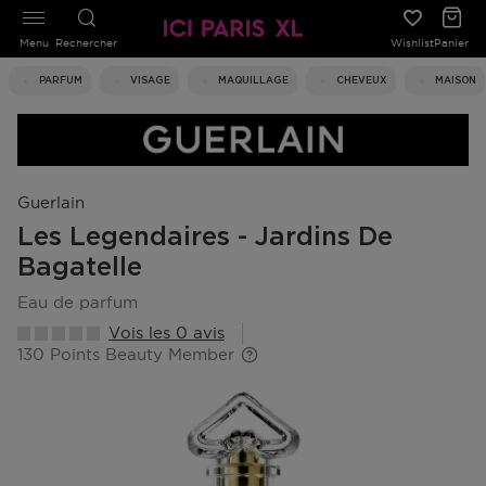
Menu
Rechercher
Wishlist
Panier
PARFUM
VISAGE
MAQUILLAGE
CHEVEUX
MAISON
Guerlain
Les Legendaires - Jardins De
Bagatelle
eau de parfum
Vois les 0 avis
130 Points Beauty Member