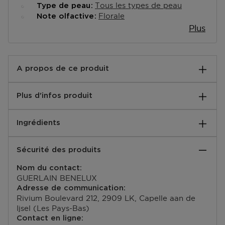
Tous les types de peau
Type de peau
Florale
Note olfactive
Plus
A propos de ce produit
Paradis floral et romantique
Plus d'infos produit
Jardins de Bagatelle s’inscrit dans la collection des
Notes de base:
parfums Légendaires de Guerlain. Une collection
Ingrédients
Notes boisées
constituée de fragrances emblématiques, composées
Notes de coeur:
depuis plus d’un siècle par 5 générations de
Jasmin, néroli, tubéreuse
Néroli, jasmin, gardénia, tubéreuse
Parfumeurs. Des parfums mythiques, profondément
Sécurité des produits
Notes de tête:
novateurs pour leur époque, qui composent une
Bergamote
bibliothèque olfactive unique, trésor incomparable et
Nom du contact:
EAN code:
inégalé, que la Maison Guerlain s’attache à faire
GUERLAIN BENELUX
3346470143098
perdurer.
Adresse de communication:
Rivium Boulevard 212, 2909 LK, Capelle aan de
Jardins de Bagatelle s’adresse aux femmes qui se
Ijsel (Les Pays-Bas)
parfument toujours pour le plaisir de séduire, mais
Contact en ligne: