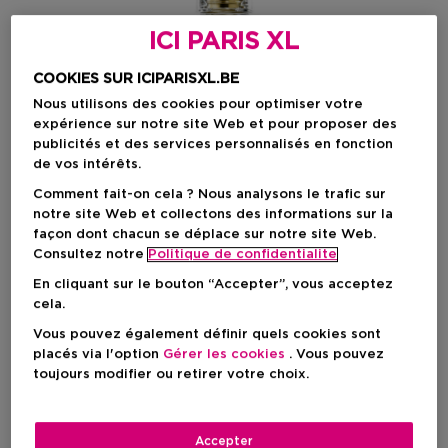
ICI PARIS XL
COOKIES SUR ICIPARISXL.BE
Nous utilisons des cookies pour optimiser votre
expérience sur notre site Web et pour proposer des
publicités et des services personnalisés en fonction
de vos intérêts.
Comment fait-on cela ? Nous analysons le trafic sur
notre site Web et collectons des informations sur la
façon dont chacun se déplace sur notre site Web.
Consultez notre
Politique de confidentialite
En cliquant sur le bouton “Accepter”, vous acceptez
cela.
Choisissez votre format
Vous pouvez également définir quels cookies sont
placés via l'option
Gérer les cookies
. Vous pouvez
75 ML
En stock
toujours modifier ou retirer votre choix.
75 ML
Prix promotionnel
130,98 €
Accepter