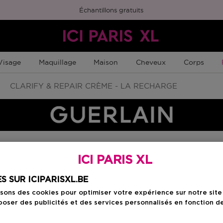
Échantillons gratuits
Visage
Maquillage
Maison
Cheveux
Corps
CLARIFY & REPAIR CRÈME - LA RECHARGE
ICI PARIS XL
Choisissez votre f
S SUR ICIPARISXL.BE
50 ML
isons des cookies pour optimiser votre expérience sur notre sit
Prix promotionn
116,92 €
oser des publicités et des services personnalisés en fonction d
137,55 €