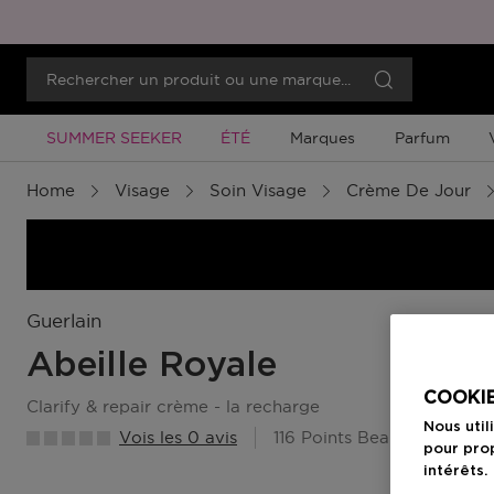
Promotion À Durée Limitée
Promotion À Durée Limitée
SUMMER SEEKER
ÉTÉ
Marques
Parfum
Home
Visage
Soin Visage
Crème De Jour
Guerlain
Abeille Royale
COOKIE
clarify & repair crème - la recharge
Nous util
Vois les 0 avis
116 Points Beauty Member
pour prop
intérêts.