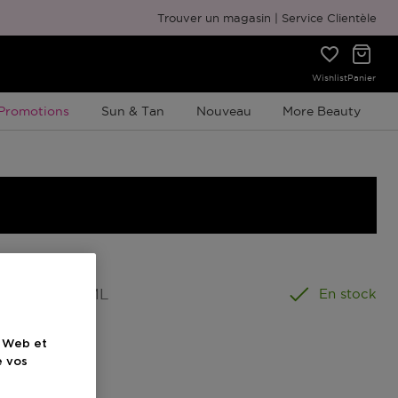
Emballage cadeau gratuit
Trouver un magasin
Service Clientèle
Wishlist
Panier
Promotion À Durée Limitée
Promotions
Sun & Tan
Nouveau
More Beauty
ormat
:
50 ML
En stock
e Web et
el
e vos