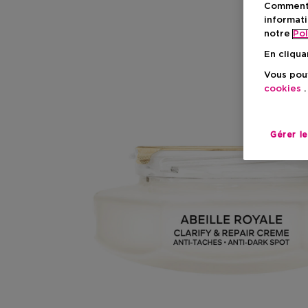
Comment f
informati
notre
Pol
En cliqua
Vous pouv
cookies
.
Gérer l