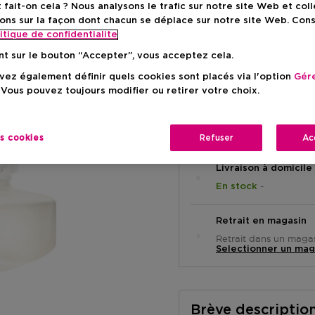
ait-on cela ? Nous analysons le trafic sur notre site Web et col
ons sur la façon dont chacun se déplace sur notre site Web. Con
Prix promot
116,92 €
itique de confidentialite
nt sur le bouton “Accepter”, vous acceptez cela.
Prix de vente conseillé
13
ez également définir quels cookies sont placés via l'option
Gére
 Vous pouvez toujours modifier ou retirer votre choix.
es cookies
Refuser
Ac
Livraison à domicile
-
En stock
Retrait en magasin
Retrait dans un magas
Selectionner un mag
Brève descriptio