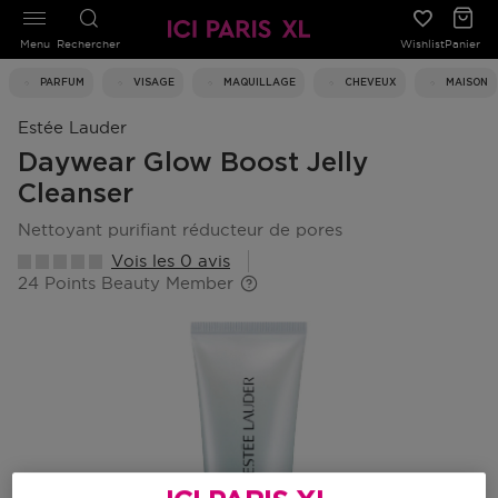
Menu
Rechercher
Wishlist
Panier
PARFUM
VISAGE
MAQUILLAGE
CHEVEUX
MAISON
Estée Lauder
Daywear Glow Boost Jelly
Cleanser
nettoyant purifiant réducteur de pores
Vois les 0 avis
24 Points Beauty Member