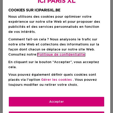
ICI PARIS XL
COOKIES SUR ICIPARISXL.BE
Nous utilisons des cookies pour optimiser votre
expérience sur notre site Web et pour proposer des
publicités et des services personnalisés en fonction
de vos intérêts.
Comment fait-on cela ? Nous analysons le trafic sur
notre site Web et collectons des informations sur la
façon dont chacun se déplace sur notre site Web.
Consultez notre
Politique de confidentialite
En cliquant sur le bouton “Accepter”, vous acceptez
Choisissez votre format
cela.
125 ML
En stock
Vous pouvez également définir quels cookies sont
placés via l'option
Gérer les cookies
. Vous pouvez
toujours modifier ou retirer votre choix.
125 ML
Prix promotionnel
24,36 €
29,00 €
Accepter
Prix promotionnel
24,36 €