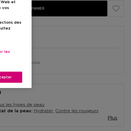
e Web et
e vos
AJOUTER AU PANIER
lectons des
sultez
r les
in près de chez vous.
asin
cepter
n
us les types de peau
Hydrater
Contre les rougeurs
tat de la peau
Plus