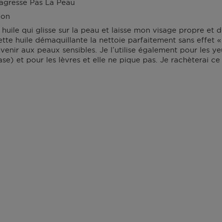
agresse Pas La Peau
N
C
ion
O
huile qui glisse sur la peau et laisse mon visage propre et 
N
tte huile démaquillante la nettoie parfaitement sans effet « 
V
enir aux peaux sensibles. Je l’utilise également pour les 
É
e) et pour les lèvres et elle ne pique pas. Je rachèterai ce p
N
I
E
N
T
S