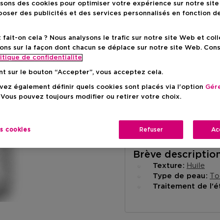
isons des cookies pour optimiser votre expérience sur notre sit
oser des publicités et des services personnalisés en fonction d
ait-on cela ? Nous analysons le trafic sur notre site Web et col
ons sur la façon dont chacun se déplace sur notre site Web. Con
Livraison à domicile
itique de confidentialite
-
En stock
nt sur le bouton “Accepter”, vous acceptez cela.
ez également définir quels cookies sont placés via l'option
Gére
Retrait en magasin
 Vous pouvez toujours modifier ou retirer votre choix.
Retrait dans un magas
Selectionner un mag
es cookies
Refuser
Ac
Brève descriptio
Huile
Texture
To
Type de peau
Traitement de l'é