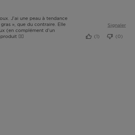
doux. J’ai une peau à tendance
gras », que du contraire. Elle
Signaler
yeux (en complément d’un
roduit 👍🏻
(1)
(0)