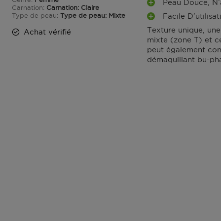
Peau Douce, N’
V
A
Carnation
Carnation: Claire
A
Type de peau
Type de peau: Mixte
Facile D’utilisat
V
A
N
A
Texture unique, une 
V
Achat vérifié
T
N
mixte (zone T) et ce
A
A
T
peut également conv
N
G
A
démaquillant bu-phas
T
E
G
A
S
E
G
S
E
S