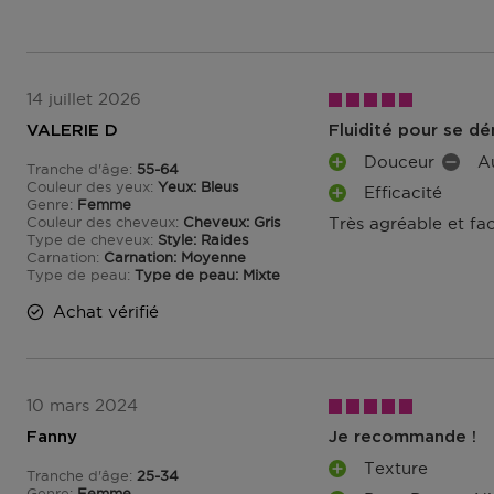
Retours
Après réception de votre commande, vous disposez de 14
(partiellement) ou l'annuler. Après l'annulation, vous di
supplémentaire de 14 jours pour retourner les produits. 
14 juillet 2026
commande, vous pouvez nous contacter ou utiliser
le fo
VALERIE D
Fluidité pour se dé
Échange ou retour en magasin
Douceur
A
Tranche d'âge
55-64
A
I
De 55 à 64
ous pouvez également retourner ou échanger le produit
Couleur des yeux
Yeux: Bleus
Efficacité
V
N
A
Genre
chez vous. Vous n’avez pas besoin de remplir un formula
Femme
A
C
Couleur des cheveux
Cheveux: Gris
Très agréable et faci
V
Veuillez apporter votre confirmation de commande ave
N
O
Type de cheveux
Style: Raides
A
Carnation
Carnation: Moyenne
T
N
N
Accédez à plus d’informations et à la FAQ sur les retour
Type de peau
Type de peau: Mixte
A
V
T
G
É
Achat vérifié
A
D'autres questions sur la commande ? Vous pouvez le t
E
N
G
FAQ.
S
I
E
E
S
N
10 mars 2024
T
S
Fanny
Je recommande !
Texture
Tranche d'âge
25-34
A
De 25 à 34
Genre
Femme