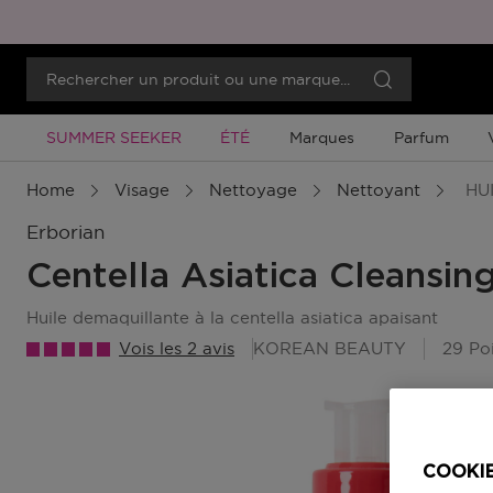
Promotion À Durée Limitée
Promotion À Durée Limitée
SUMMER SEEKER
ÉTÉ
Marques
Parfum
Home
Visage
Nettoyage
Nettoyant
HUI
Erborian
Centella Asiatica Cleansing
huile demaquillante à la centella asiatica apaisant
Vois les 2 avis
KOREAN BEAUTY
29 Po
COOKIE