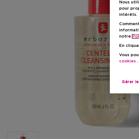
Nous util
pour prop
intérêts.
Comment f
informati
notre
Pol
En cliqua
Vous pouv
cookies
.
Gérer l