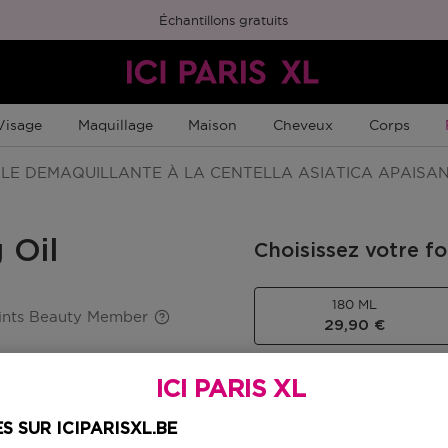
Échantillons gratuits
Visage
Maquillage
Maison
Cheveux
Corps
LE DEMAQUILLANTE À LA CENTELLA ASIATICA APAISA
 Oil
Choisissez votre f
180 ML
ints Beauty Member
29,90 €
ICI PARIS XL
29,90 €
S SUR ICIPARISXL.BE