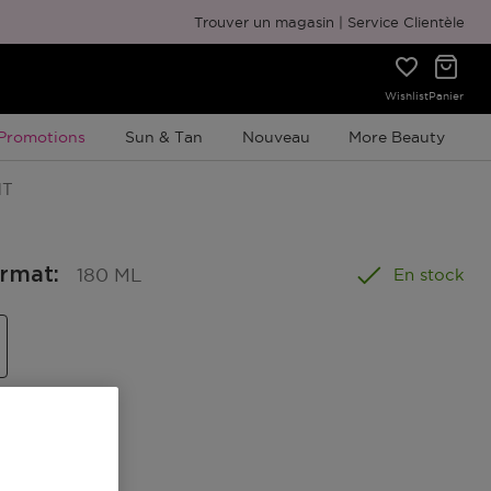
Emballage cadeau gratuit
Trouver un magasin
Service Clientèle
Wishlist
Panier
Promotion À Durée Limitée
Promotions
Sun & Tan
Nouveau
More Beauty
NT
ormat
:
180 ML
En stock