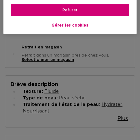
AJOUTER AU PANIER
Refuser
Livraison à domicile
Gérer les cookies
-
En stock
Retrait en magasin
Retrait dans un magasin près de chez vous.
Selectionner un magasin
Brève description
Fluide
Texture
Peau sèche
Type de peau
Hydrater
Traitement de l'état de la peau
Nourrissant
Plus