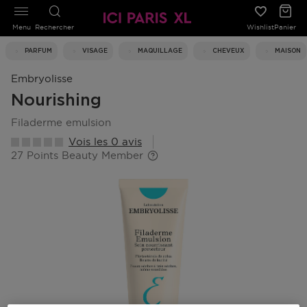
Menu
Rechercher
Wishlist
Panier
PARFUM
VISAGE
MAQUILLAGE
CHEVEUX
MAISON
Embryolisse
Nourishing
filaderme emulsion
Vois les 0 avis
27 Points Beauty Member