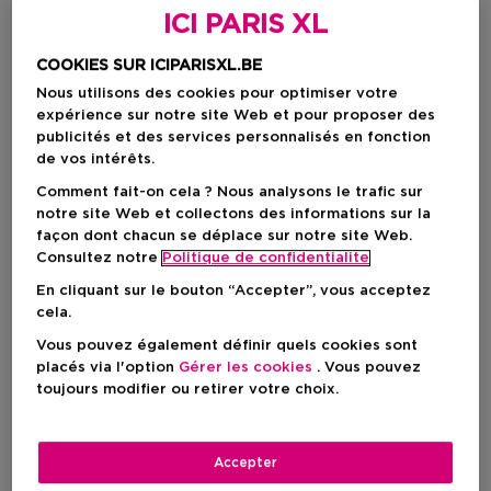
ICI PARIS XL
COOKIES SUR ICIPARISXL.BE
Nous utilisons des cookies pour optimiser votre
expérience sur notre site Web et pour proposer des
publicités et des services personnalisés en fonction
de vos intérêts.
Comment fait-on cela ? Nous analysons le trafic sur
notre site Web et collectons des informations sur la
façon dont chacun se déplace sur notre site Web.
Choisissez votre format
Consultez notre
Politique de confidentialite
75 ML
En stock
En cliquant sur le bouton “Accepter”, vous acceptez
cela.
75 ML
Vous pouvez également définir quels cookies sont
27,50 €
placés via l'option
Gérer les cookies
. Vous pouvez
toujours modifier ou retirer votre choix.
27,50 €
Accepter