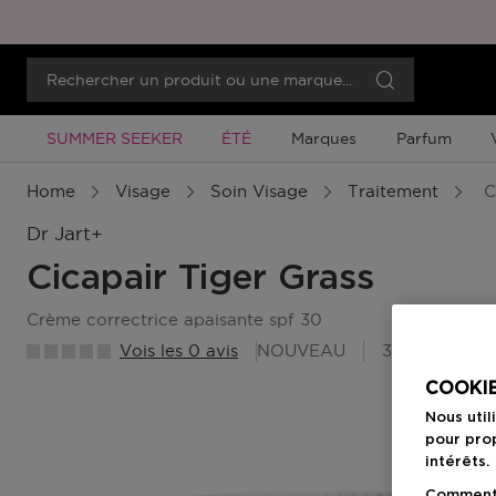
Promotion À Durée Limitée
Promotion À Durée Limitée
SUMMER SEEKER
ÉTÉ
Marques
Parfum
Home
Visage
Soin Visage
Traitement
C
Dr Jart+
Cicapair Tiger Grass
crème correctrice apaisante spf 30
Vois les 0 avis
NOUVEAU
39 Points Be
COOKIE
Nous util
pour prop
intérêts.
Comment f