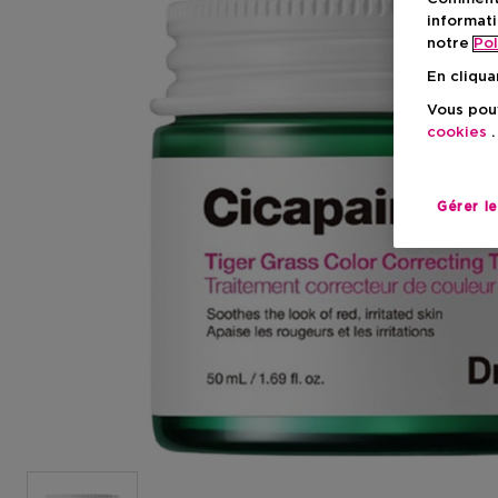
informati
notre
Pol
En cliqua
Vous pouv
cookies
.
Gérer l