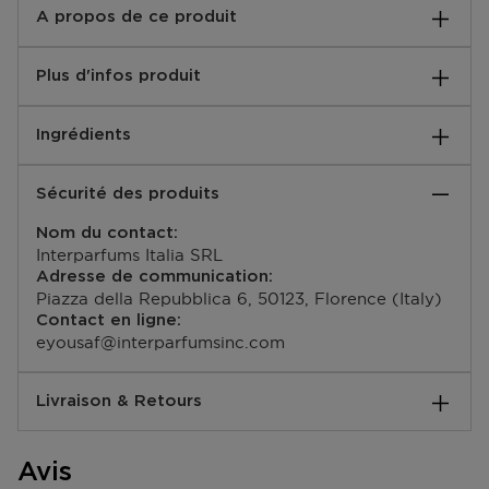
A propos de ce produit
Pamplemousse, Cassis et Abricot, Lis, Roses, Jasmin,
Plus d'infos produit
Musque, Pomme, Bois Blond
EAN code:
Ingrédients
085715004239
Ingredients: Alcohol Denat., Water\Aqua\Eau,
Sécurité des produits
Fragrance (Parfum), Hydroxycitronellal, Geraniol,
Linalool, Citronellol, Isoeugenol, Limonene, Citral,
Nom du contact:
Ethylhexyl Methoxycinnamate, Butyl
Interparfums Italia SRL
Methoxydibenzoylmethane, Ethylhexyl Salicylate,
Adresse de communication:
Tetrasodium Edta, Bht, Red 4 (Ci 14700), Red 33 (Ci
Piazza della Repubblica 6, 50123, Florence (Italy)
17200)
Contact en ligne:
eyousaf@interparfumsinc.com
Livraison & Retours
Comment se passe la livraison ?
Avis
Vous pouvez vous faire livrer votre commande à votre