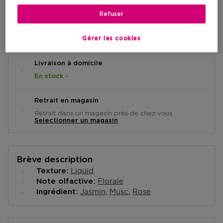
Refuser
AJOUTER AU PANIER
Gérer les cookies
Livraison à domicile
-
En stock
Retrait en magasin
Retrait dans un magasin près de chez vous.
Selectionner un magasin
Brève description
Liquid
Texture
Florale
Note olfactive
Jasmin
Musc
Rose
Ingrédient