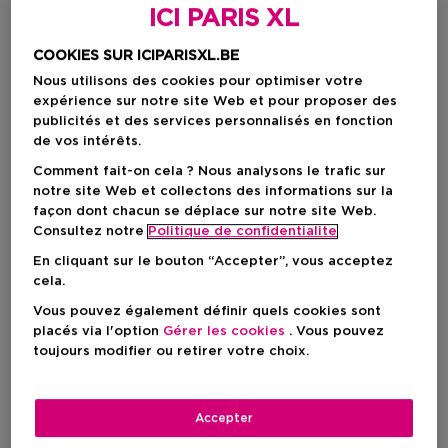
ICI PARIS XL
COOKIES SUR ICIPARISXL.BE
Nous utilisons des cookies pour optimiser votre
expérience sur notre site Web et pour proposer des
publicités et des services personnalisés en fonction
de vos intérêts.
Comment fait-on cela ? Nous analysons le trafic sur
notre site Web et collectons des informations sur la
façon dont chacun se déplace sur notre site Web.
Choisissez votre format
Consultez notre
Politique de confidentialite
En cliquant sur le bouton “Accepter”, vous acceptez
50 ML
En stock
cela.
50 ML
Vous pouvez également définir quels cookies sont
Prix promotionnel
55,20 €
placés via l'option
Gérer les cookies
. Vous pouvez
toujours modifier ou retirer votre choix.
60,00 €
Prix promotionnel
55,20 €
Accepter
Prix de vente conseillé
60,00 €
-8%