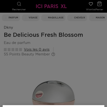
Rechercher
Wishlist
Panier
PARFUM
VISAGE
MAQUILLAGE
CHEVEUX
MAISON
Dkny
Be Delicious Fresh Blossom
eau de parfum
Vois les 0 avis
55 Points Beauty Member