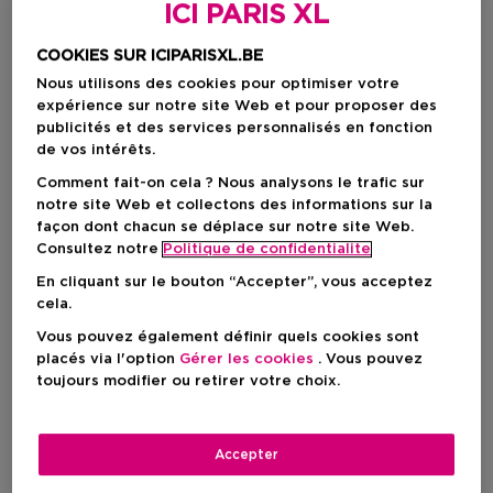
ICI PARIS XL
COOKIES SUR ICIPARISXL.BE
Nous utilisons des cookies pour optimiser votre
expérience sur notre site Web et pour proposer des
publicités et des services personnalisés en fonction
de vos intérêts.
Comment fait-on cela ? Nous analysons le trafic sur
notre site Web et collectons des informations sur la
façon dont chacun se déplace sur notre site Web.
Choisissez votre format
Consultez notre
Politique de confidentialite
En cliquant sur le bouton “Accepter”, vous acceptez
2 ST
En rupture de stock
cela.
Vous pouvez également définir quels cookies sont
2 ST
placés via l'option
Gérer les cookies
. Vous pouvez
Prix promotionnel
28,01 €
toujours modifier ou retirer votre choix.
32,95 €
Prix promotionnel
28,01 €
Accepter
Prix de vente conseillé
32,95 €