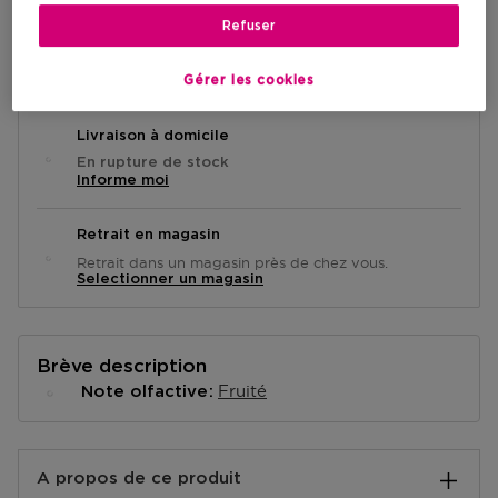
Refuser
VOIR LA DISPONIBILITÉ EN MAGASIN
Gérer les cookies
Livraison à domicile
En rupture de stock
Informe moi
Retrait en magasin
Retrait dans un magasin près de chez vous.
Selectionner un magasin
Brève description
Fruité
Note olfactive
A propos de ce produit