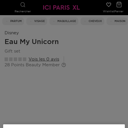
Rechercher
Wishlist
Panier
PARFUM
VISAGE
MAQUILLAGE
CHEVEUX
MAISON
Disney
Eau My Unicorn
gift set
Vois les 0 avis
28 Points Beauty Member