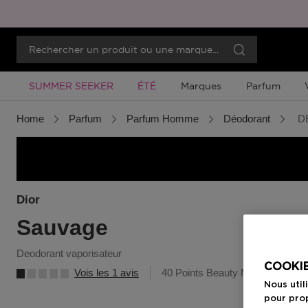
Promotion À Durée Limitée
Promotion À Durée Limitée
SUMMER SEEKER
ÉTÉ
Marques
Parfum
Home
Parfum
Parfum Homme
Déodorant
D
Dior
Sauvage
deodorant vaporisateur
COOKIE
Vois les 1 avis
40 Points Beauty Member
Nous util
pour prop