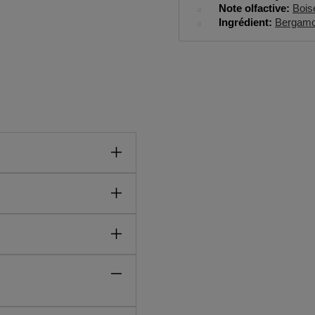
Note olfactive
Bois
Ingrédient
Bergamo
able, tout en douceur.
• TRIETHYL CITRATE •
URANTIUM BERGAMIA
• POGOSTEMON CABLIN