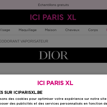
Échantillons gratuits
Visage
Maquillage
Maison
Cheveux
Corps
EODORANT VAPORISATEUR
Choisissez votre fo
ICI PARIS XL
150 ML
S SUR ICIPARISXL.BE
Prix promotionne
40,37 €
isons des cookies pour optimiser votre expérience sur notre sit
48,40 €
oser des publicités et des services personnalisés en fonction d