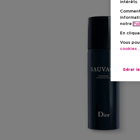
intérêts.
Comment f
informati
notre
Pol
En cliqua
Vous pouv
cookies
.
Gérer l