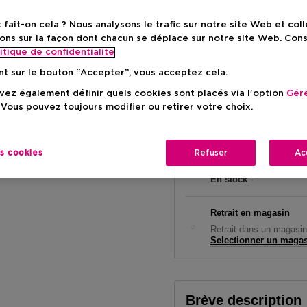
ait-on cela ? Nous analysons le trafic sur notre site Web et col
Prix promoti
40,37 €
ons sur la façon dont chacun se déplace sur notre site Web. Con
itique de confidentialite
Prix de vente conseillé
48,40 
nt sur le bouton “Accepter”, vous acceptez cela.
ez également définir quels cookies sont placés via l'option
Gére
 Vous pouvez toujours modifier ou retirer votre choix.
es cookies
Refuser
Ac
Livraison à domicile
En stock
-
Retrait en magasin
Retrait dans un magasin
Selectionner un maga
Brève description