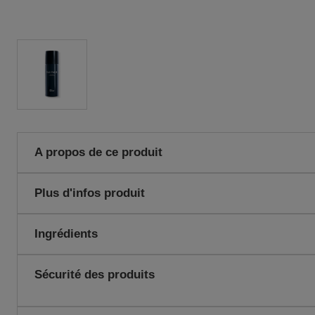
A propos de ce produit
Une formule fraîche subtilement parfumée pour une protection dur
Plus d'infos produit
EAN code:
3348901250276
Ingrédients
#23099 ALCOHOL • AQUA (WATER) • PARFUM (FRAGRANCE) 
Sécurité des produits
BUTYLENE GLYCOL • ETHYLHEXYLGLYCERIN • CITRUS A
(BERGAMOT) PEEL OIL • LIMONENE • TETRAMETHYL
ACETYLOCTAHYDRONAPHTHALENES • LINALYL ACETATE 