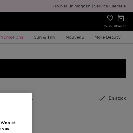
Emballage cadeau gratuit
Trouver un magasin
Service Clientèle
Wishlist
Panier
Promotion À Durée Limitée
Promotions
Sun & Tan
Nouveau
More Beauty
rmat
:
150 ML
En stock
l
e Web et
e vos