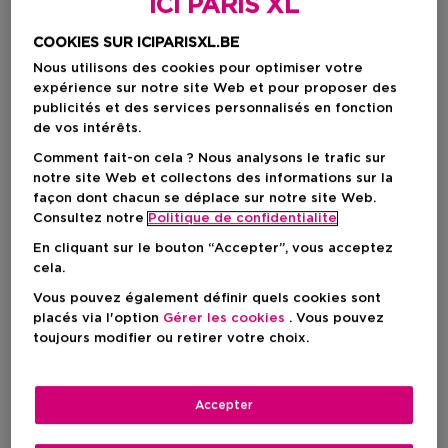
ICI PARIS XL
COOKIES SUR ICIPARISXL.BE
Nous utilisons des cookies pour optimiser votre
expérience sur notre site Web et pour proposer des
publicités et des services personnalisés en fonction
de vos intérêts.
Comment fait-on cela ? Nous analysons le trafic sur
notre site Web et collectons des informations sur la
façon dont chacun se déplace sur notre site Web.
Consultez notre
Politique de confidentialite
En cliquant sur le bouton “Accepter”, vous acceptez
cela.
Choisissez votre format
Vous pouvez également définir quels cookies sont
50 ML
En stock
placés via l'option
Gérer les cookies
. Vous pouvez
toujours modifier ou retirer votre choix.
50 ML
Prix promotionnel
53,04 €
62,40 €
Accepter