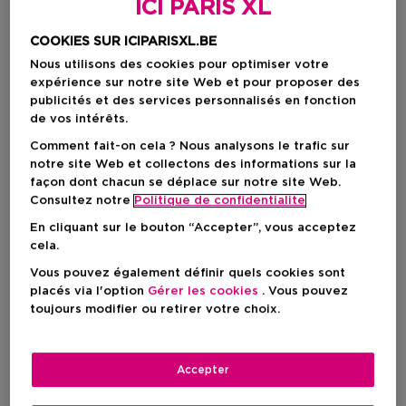
ICI PARIS XL
COOKIES SUR ICIPARISXL.BE
Nous utilisons des cookies pour optimiser votre
expérience sur notre site Web et pour proposer des
publicités et des services personnalisés en fonction
de vos intérêts.
Comment fait-on cela ? Nous analysons le trafic sur
notre site Web et collectons des informations sur la
façon dont chacun se déplace sur notre site Web.
Consultez notre
Politique de confidentialite
En cliquant sur le bouton “Accepter”, vous acceptez
cela.
Choisissez votre format
Vous pouvez également définir quels cookies sont
50 ML
En stock
placés via l'option
Gérer les cookies
. Vous pouvez
toujours modifier ou retirer votre choix.
50 ML
100 ML
200 ML
Prix promotionnel
Prix promotionnel
Prix promotionn
74,25 €
101,70 €
152,51 €
99,00 €
135,60 €
203,35 €
Accepter